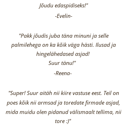
Jõudu edaspidiseks!"
-
Evelin
-
"Pakk jõudis juba täna minuni ja selle
palmilehega on ka kõik väga hästi.
Ilusad ja
hingelähedased asjad!
Suur tänu!"
-Reena
-
"Super! Suur aitäh nii kiire vastuse eest. Teil on
poes kõik nii armsad ja toredate firmade asjad,
mida muidu olen pidanud välismaalt tellima,
nii
tore :)"