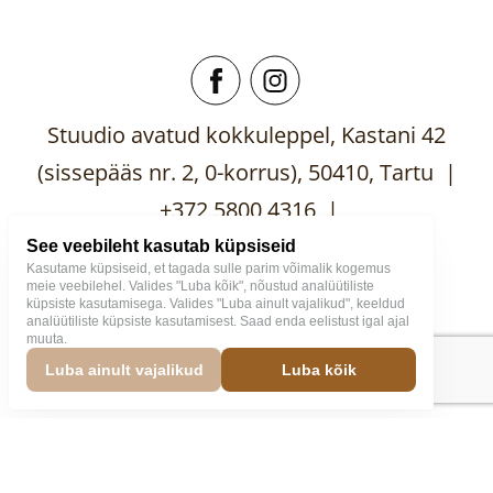
Stuudio avatud kokkuleppel, Kastani 42
(sissepääs nr. 2, 0-korrus), 50410, Tartu |
+372 5800 4316 |
mooblistuudio@gmail.com
See veebileht kasutab küpsiseid
Kasutame küpsiseid, et tagada sulle parim võimalik kogemus
meie veebilehel. Valides "Luba kõik", nõustud analüütiliste
küpsiste kasutamisega. Valides "Luba ainult vajalikud", keeldud
analüütiliste küpsiste kasutamisest. Saad enda eelistust igal ajal
muuta.
Mööblistuudio
2026
Väike
Luba ainult vajalikud
Luba kõik