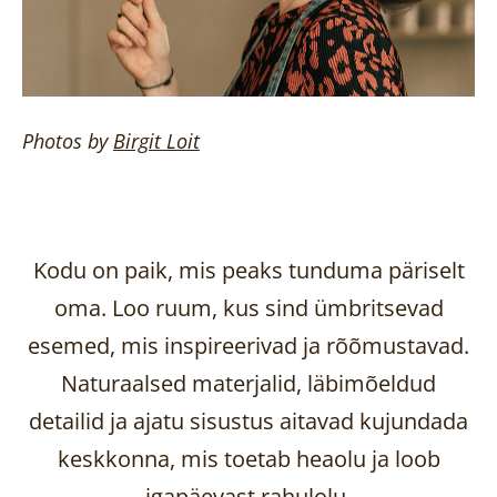
Photos by
Birgit
Loit
Kodu on paik, mis peaks tunduma päriselt
oma. Loo ruum, kus sind ümbritsevad
esemed, mis inspireerivad ja rõõmustavad.
Naturaalsed materjalid, läbimõeldud
detailid ja ajatu sisustus aitavad kujundada
keskkonna, mis toetab heaolu ja loob
igapäevast rahulolu.