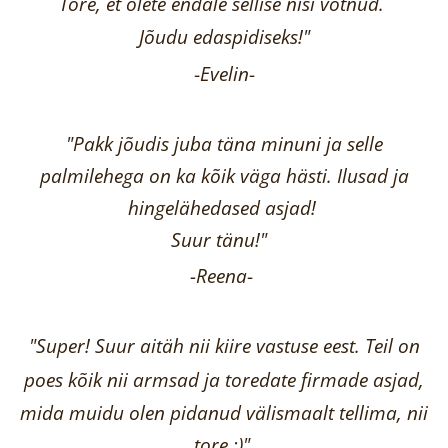
Tore, et olete endale sellise niši võtnud.
Jõudu edaspidiseks!"
-
Evelin
-
"Pakk jõudis juba täna minuni ja selle
palmilehega on ka kõik väga hästi.
Ilusad ja
hingelähedased asjad!
Suur tänu!"
-Reena
-
"Super! Suur aitäh nii kiire vastuse eest. Teil on
poes kõik nii armsad ja toredate firmade asjad,
mida muidu olen pidanud välismaalt tellima,
nii
tore :)"