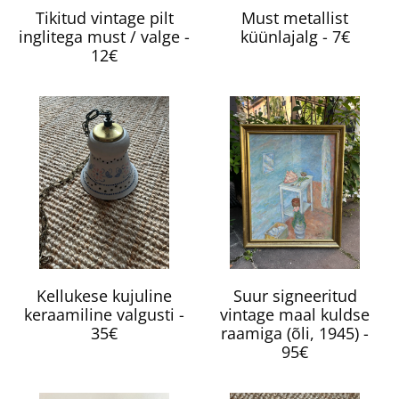
Tikitud vintage pilt
Must metallist
inglitega must / valge -
küünlajalg - 7€
12€
Kellukese kujuline
Suur signeeritud
keraamiline valgusti -
vintage maal kuldse
35€
raamiga (õli, 1945) -
95€