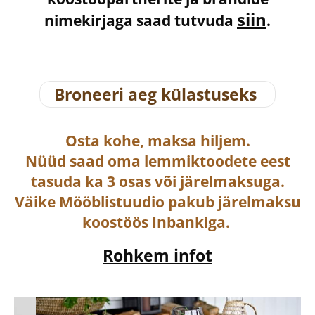
siin
nimekirjaga saad tutvuda
.
Broneeri aeg külastuseks
Osta
kohe, maksa hiljem.
Nüüd saad oma lemmiktoodete eest
tasuda ka
3 osas või järelmaksuga
.
Väike Mööblistuudio pakub järelmaksu
koostöös Inbankiga.
Rohkem infot