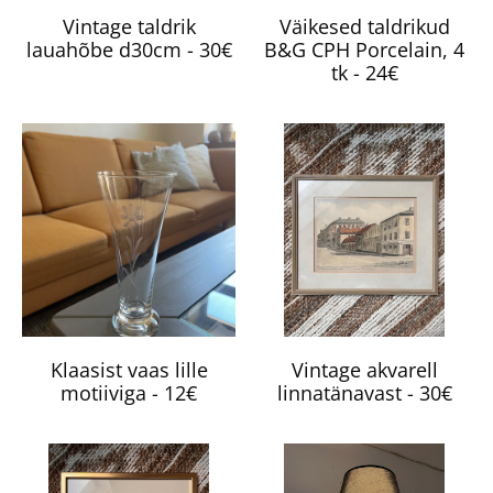
Vintage taldrik
Väikesed taldrikud
lauahõbe d30cm - 30€
B&G CPH Porcelain, 4
tk - 24€
Klaasist vaas lille
Vintage akvarell
motiiviga - 12€
linnatänavast - 30€