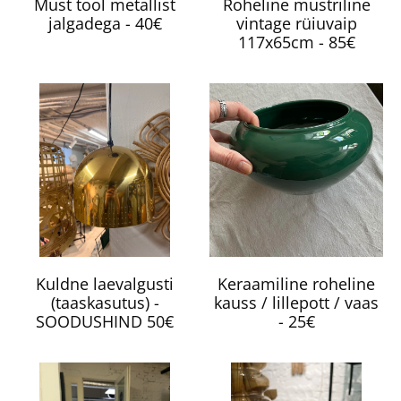
Must tool metallist
Roheline mustriline
jalgadega - 40€
vintage rüiuvaip
117x65cm - 85€
Kuldne laevalgusti
Keraamiline roheline
(taaskasutus) -
kauss / lillepott / vaas
SOODUSHIND 50€
- 25€