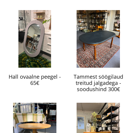
Hall ovaalne peegel -
Tammest söögilaud
65€
treitud jalgadega -
soodushind 300€