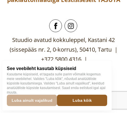
Stuudio avatud kokkuleppel, Kastani 42
(sissepääs nr. 2, 0-korrus), 50410, Tartu |
+372 5800 4316 |
mooblistuudio@gmail.com
See veebileht kasutab küpsiseid
Kasutame küpsiseid, et tagada sulle parim võimalik kogemus
meie veebilehel. Valides "Luba kõik", nõustud analüütiliste
küpsiste kasutamisega. Valides "Luba ainult vajalikud", keeldud
analüütiliste küpsiste kasutamisest. Saad enda eelistust igal ajal
muuta.
Mööblistuudio
2026
Väike
Luba ainult vajalikud
Luba kõik