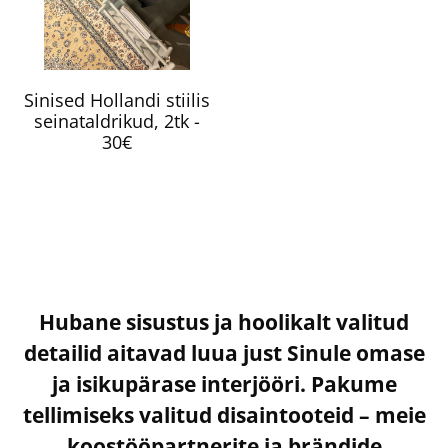
Sinised Hollandi stiilis
seinataldrikud, 2tk -
30€
Hubane sisustus ja hoolikalt valitud
detailid aitavad luua just Sinule omase
ja isikupärase interjööri. Pakume
tellimiseks valitud disaintooteid – meie
koostööpartnerite ja brändide