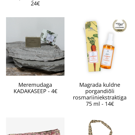
24€
Meremudaga
Magrada kuldne
KADAKASEEP - 4€
porgandiõli
rosmariiniekstraktiga
75 ml - 14€