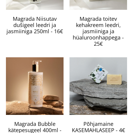
Magrada Niisutav
Magrada toitev
dušigeel leedri ja
kehakreem leedri,
jasmiiniga 250ml - 16€
jasmiiniga ja
hüaluroonhappega -
25€
Magrada Bubble
Põhjamaine
kätepesugeel 400ml -
KASEMAHLASEEP - 4€