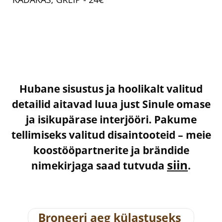
Hubane sisustus ja hoolikalt valitud
detailid aitavad luua just Sinule omase
ja isikupärase interjööri. Pakume
tellimiseks valitud disaintooteid – meie
koostööpartnerite ja brändide
siin
nimekirjaga saad tutvuda
.
Broneeri aeg külastuseks