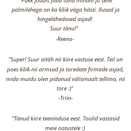
"Pakk jõudis juba täna minuni ja selle
palmilehega on ka kõik väga hästi.
Ilusad ja
hingelähedased asjad!
Suur tänu!"
-Reena
-
"Super! Suur aitäh nii kiire vastuse eest. Teil on
poes kõik nii armsad ja toredate firmade asjad,
mida muidu olen pidanud välismaalt tellima,
nii
tore :)"
-
Triin
-
"Tänud kiire teeninduse eest. Toolid vastasid
meie ootustele :)