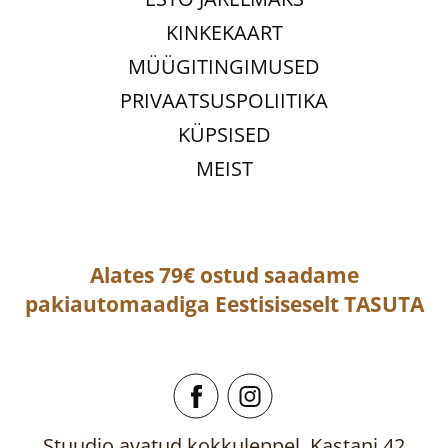
KINKEKAART
MÜÜGITINGIMUSED
PRIVAATSUSPOLIITIKA
KÜPSISED
MEIST
Alates 79€ ostud saadame
pakiautomaadiga
Eestisiseselt
TASUTA
Stuudio avatud kokkuleppel, Kastani 42