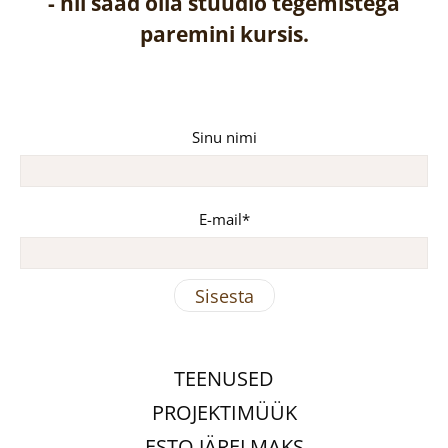
-
nii saad olla stuudio tegemistega
paremini kursis.
Sinu nimi
E-mail
TEENUSED
PROJEKTIMÜÜK
ESTO JÄRELMAKS