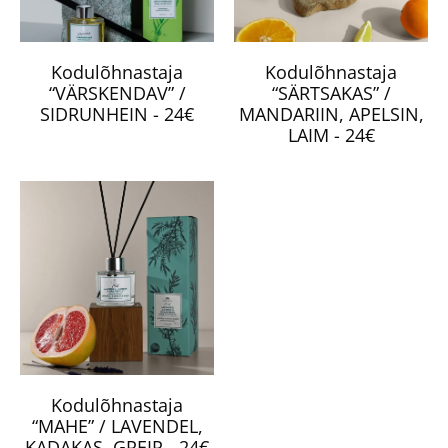
Kodulõhnastaja
Kodulõhnastaja
“VÄRSKENDAV” /
“SÄRTSAKAS” /
SIDRUNHEIN - 24€
MANDARIIN, APELSIN,
LAIM - 24€
Kodulõhnastaja
“MAHE” / LAVENDEL,
KADAKAS, GREIP - 24€