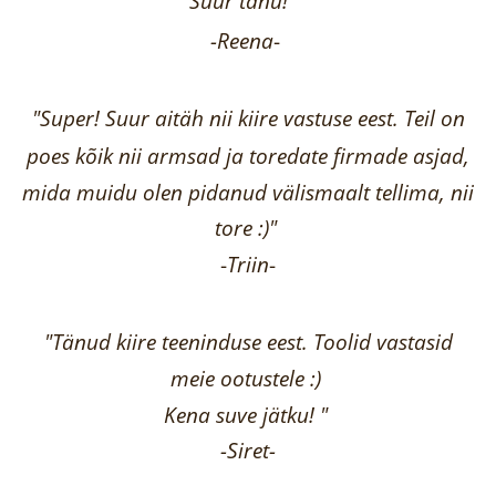
Suur tänu!"
-Reena
-
"Super! Suur aitäh nii kiire vastuse eest. Teil on
poes kõik nii armsad ja toredate firmade asjad,
mida muidu olen pidanud välismaalt tellima,
nii
tore :)"
-
Triin
-
"Tänud kiire teeninduse eest. Toolid vastasid
meie ootustele :)
Kena suve jätku! "
-Siret-