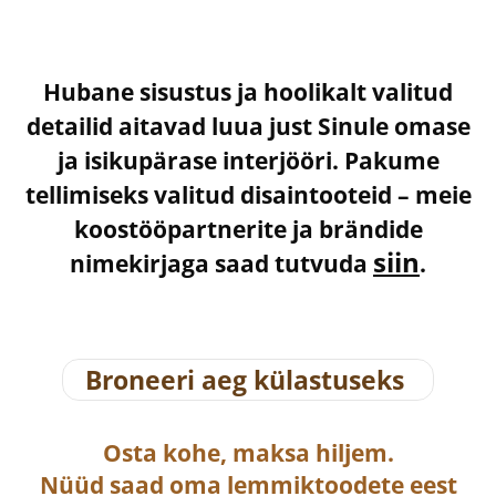
Hubane sisustus ja hoolikalt valitud
detailid aitavad luua just Sinule omase
ja isikupärase interjööri. Pakume
tellimiseks valitud disaintooteid – meie
koostööpartnerite ja brändide
siin
nimekirjaga saad tutvuda
.
Broneeri aeg külastuseks
Osta
kohe, maksa hiljem.
Nüüd saad oma lemmiktoodete eest