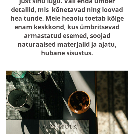
just sinu lugu. Vali enda ümber
detailid, mis kõnetavad ning loovad
hea tunde. Meie heaolu toetab kõige
enam keskkond, kus ümbritsevad
armastatud esemed, soojad
naturaalsed materjalid ja ajatu,
hubane sisustus.