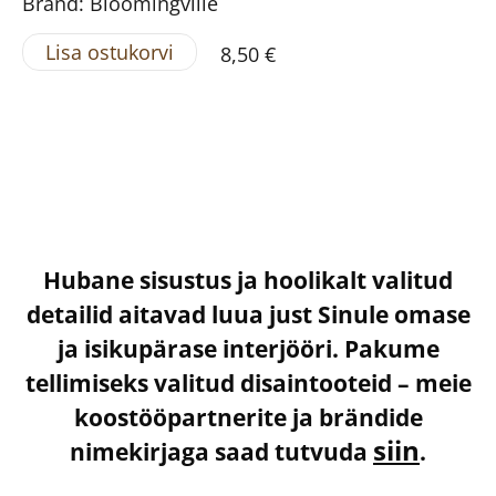
Bränd: Bloomingville
Lisa ostukorvi
8,50 €
Hubane sisustus ja hoolikalt valitud
detailid aitavad luua just Sinule omase
ja isikupärase interjööri. Pakume
tellimiseks valitud disaintooteid – meie
koostööpartnerite ja brändide
siin
nimekirjaga saad tutvuda
.