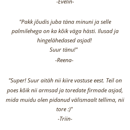
-
Evelin
-
"Pakk jõudis juba täna minuni ja selle
palmilehega on ka kõik väga hästi.
Ilusad ja
hingelähedased asjad!
Suur tänu!"
-Reena
-
"Super! Suur aitäh nii kiire vastuse eest. Teil on
poes kõik nii armsad ja toredate firmade asjad,
mida muidu olen pidanud välismaalt tellima,
nii
tore :)"
-
Triin
-