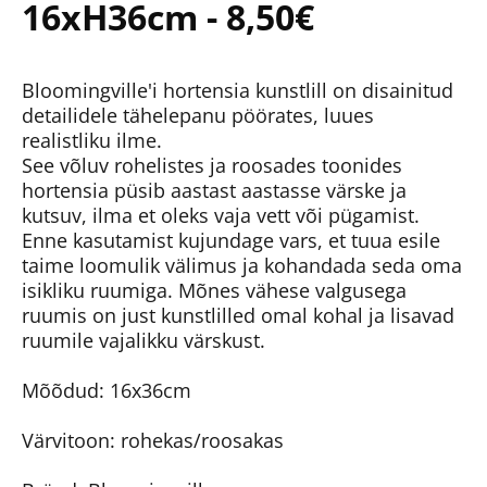
16xH36cm - 8,50€
Bloomingville'i hortensia kunstlill on disainitud
detailidele tähelepanu pöörates, luues
realistliku ilme.
See võluv rohelistes ja roosades toonides
hortensia püsib aastast aastasse värske ja
kutsuv, ilma et oleks vaja vett või pügamist.
Enne kasutamist kujundage vars, et tuua esile
taime loomulik välimus ja kohandada seda oma
isikliku ruumiga. Mõnes vähese valgusega
ruumis on just kunstlilled omal kohal ja lisavad
ruumile vajalikku värskust.
Mõõdud: 16x36cm
Värvitoon: rohekas/roosakas