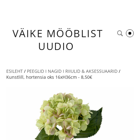
VÄIKE
MÖÖBLIST
UUDIO
ESILEHT
/
PEEGLID I NAGID I RIIULID & AKSESSUAARID
/
Kunstlill, hortensia oks 16xH36cm - 8,50€