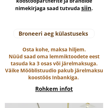
koostööpartnerite ja brändide
siin
nimekirjaga saad tutvuda
.
Broneeri aeg külastuseks
Osta
kohe, maksa hiljem.
Nüüd saad oma lemmiktoodete eest
tasuda ka
3 osas või järelmaksuga
.
Väike Mööblistuudio pakub järelmaksu
koostöös Inbankiga.
Rohkem infot