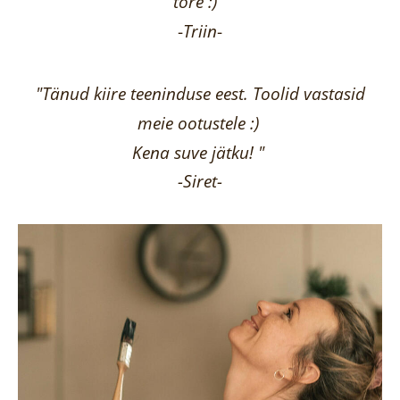
tore :)"
-
Triin
-
"Tänud kiire teeninduse eest. Toolid vastasid
meie ootustele :)
Kena suve jätku! "
-Siret-