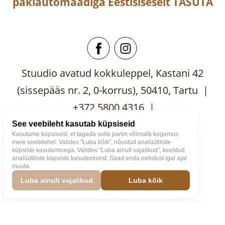
pakiautomaadiga
Eestisiseselt
TASUTA
Stuudio avatud kokkuleppel, Kastani 42
(sissepääs nr. 2, 0-korrus), 50410, Tartu |
+372 5800 4316 |
mooblistuudio@gmail.com
See veebileht kasutab küpsiseid
Kasutame küpsiseid, et tagada sulle parim võimalik kogemus
meie veebilehel. Valides "Luba kõik", nõustud analüütiliste
küpsiste kasutamisega. Valides "Luba ainult vajalikud", keeldud
analüütiliste küpsiste kasutamisest. Saad enda eelistust igal ajal
muuta.
Mööblistuudio
2026
Väike
Luba ainult vajalikud
Luba kõik