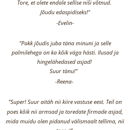
Tore, et olete endale sellise niši võtnud.
Jõudu edaspidiseks!"
-
Evelin
-
"Pakk jõudis juba täna minuni ja selle
palmilehega on ka kõik väga hästi.
Ilusad ja
hingelähedased asjad!
Suur tänu!"
-Reena
-
"Super! Suur aitäh nii kiire vastuse eest. Teil on
poes kõik nii armsad ja toredate firmade asjad,
mida muidu olen pidanud välismaalt tellima,
nii