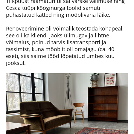
Tiikpuust raamaturiiul sai värske välimuse ning
Cesca tüüpi kööginurga toolid samuti
puhastatud katted ning mööblivaha läike.
Renoveerimine oli võimalik teostada kohapeal,
see oli ka kliendi jaoks ülimugav ja lihtne
võimalus, polnud tarvis lisatransporti ja
tassimist, kuna mööblit oli omajagu (ca. 40
eset), siis saime tööd lõpetatud umbes kuu
jooksul.