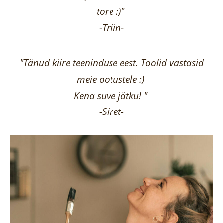
tore :)"
-
Triin
-
"Tänud kiire teeninduse eest. Toolid vastasid
meie ootustele :)
Kena suve jätku! "
-Siret-