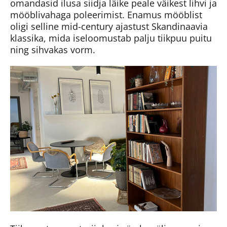
omandasid ilusa siidja läike peale väikest lihvi ja
mööblivahaga poleerimist. Enamus mööblist
oligi selline mid-century ajastust Skandinaavia
klassika, mida iseloomustab palju tiikpuu puitu
ning sihvakas vorm.