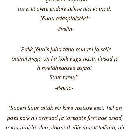
Tore, et olete endale sellise niši võtnud.
Jõudu edaspidiseks!"
-
Evelin
-
"Pakk jõudis juba täna minuni ja selle
palmilehega on ka kõik väga hästi.
Ilusad ja
hingelähedased asjad!
Suur tänu!"
-Reena
-
"Super! Suur aitäh nii kiire vastuse eest. Teil on
poes kõik nii armsad ja toredate firmade asjad,
mida muidu olen pidanud välismaalt tellima,
nii