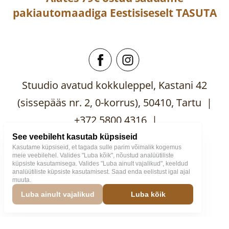
pakiautomaadiga
Eestisiseselt
TASUTA
Stuudio avatud kokkuleppel, Kastani 42
(sissepääs nr. 2, 0-korrus), 50410, Tartu |
+372 5800 4316 |
mooblistuudio@gmail.com
See veebileht kasutab küpsiseid
Kasutame küpsiseid, et tagada sulle parim võimalik kogemus
meie veebilehel. Valides "Luba kõik", nõustud analüütiliste
küpsiste kasutamisega. Valides "Luba ainult vajalikud", keeldud
analüütiliste küpsiste kasutamisest. Saad enda eelistust igal ajal
muuta.
Mööblistuudio
2026
Väike
Luba ainult vajalikud
Luba kõik