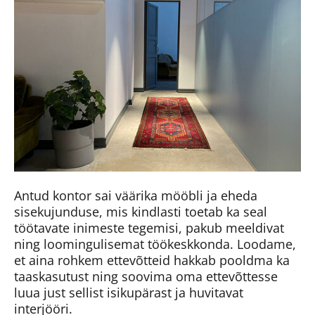
Antud kontor sai väärika mööbli ja eheda
sisekujunduse, mis kindlasti toetab ka seal
töötavate inimeste tegemisi, pakub meeldivat
ning loomingulisemat töökeskkonda. Loodame,
et aina rohkem ettevõtteid hakkab pooldma ka
taaskasutust ning soovima oma ettevõttesse
luua just sellist isikupärast ja huvitavat
interjööri.