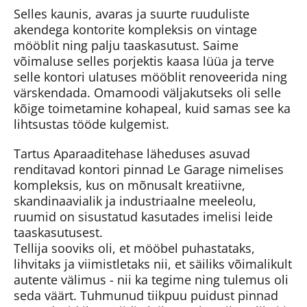
Selles kaunis, avaras ja suurte ruuduliste
akendega kontorite kompleksis on vintage
mööblit ning palju taaskasutust. Saime
võimaluse selles porjektis kaasa lüüa ja terve
selle kontori ulatuses mööblit renoveerida ning
värskendada. Omamoodi väljakutseks oli selle
kõige toimetamine kohapeal, kuid samas see ka
lihtsustas tööde kulgemist.
Tartus Aparaaditehase läheduses asuvad
renditavad kontori pinnad Le Garage nimelises
kompleksis, kus on mõnusalt kreatiivne,
skandinaavialik ja industriaalne meeleolu,
ruumid on sisustatud kasutades imelisi leide
taaskasutusest.
Tellija sooviks oli, et mööbel puhastataks,
lihvitaks ja viimistletaks nii, et säiliks võimalikult
autente välimus - nii ka tegime ning tulemus oli
seda väärt. Tuhmunud tiikpuu puidust pinnad