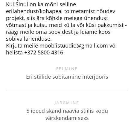
Kui Sinul on ka mõni selline
erilahendust/kohapeal toimetamist nõudev
projekt, siis ära kõhkle meiega ühendust
võtmast ja kutsu meid külla või küsi pakkumist -
räägi meile oma soovidest ja leiame koos
sobiva lahenduse.
Kirjuta meile mooblistuudio@gmail.com või
helista +372 5800 4316
EELMINE
Eri stiilide sobitamine interjööris
JÄRGMINE
5 ideed skandinaavia stiilis kodu
värskendamiseks