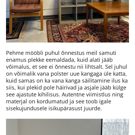
Pehme mööbli puhul õnnestus meil samuti
enamus plekke eemaldada, kuid alati jääb
võimalus, et see ei õnnestu nii lihtsalt. Sel juhul
on võimalik vana polster uue kangaga üle katta,
kuid samas on ka vana kanga säilitamine ilus ka
siis, kui plekid pole häirivad ja asjale jääb külge
see ajastute kihilisus. Autentne viimistlus ning
materjal on kordumatud ja see toob igale
sisekujundusele isikupärasust juurde.