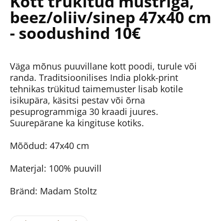
Kott trükitud mustriga,
beez/oliiv/sinep 47x40 cm
- soodushind 10€
Väga mõnus puuvillane kott poodi, turule või
randa. Traditsioonilises India plokk-print
tehnikas trükitud taimemuster lisab kotile
isikupära, käsitsi pestav või õrna
pesuprogrammiga 30 kraadi juures.
Suurepärane ka kingituse kotiks.
Mõõdud: 47x40 cm
Materjal: 100% puuvill
Bränd: Madam Stoltz