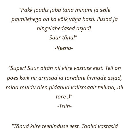
"Pakk jõudis juba täna minuni ja selle
palmilehega on ka kõik väga hästi.
Ilusad ja
hingelähedased asjad!
Suur tänu!"
-Reena
-
"Super! Suur aitäh nii kiire vastuse eest. Teil on
poes kõik nii armsad ja toredate firmade asjad,
mida muidu olen pidanud välismaalt tellima,
nii
tore :)"
-
Triin
-
"Tänud kiire teeninduse eest. Toolid vastasid