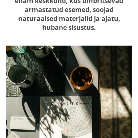
enam keskkond, kus ümbritsevad
armastatud esemed, soojad
naturaalsed materjalid ja ajatu,
hubane sisustus.