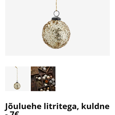
Jõuluehe litritega, kuldne
- 7€