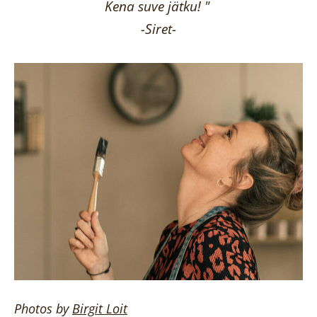
Kena suve jätku! "
-Siret-
Photos by
Birgit
Loit