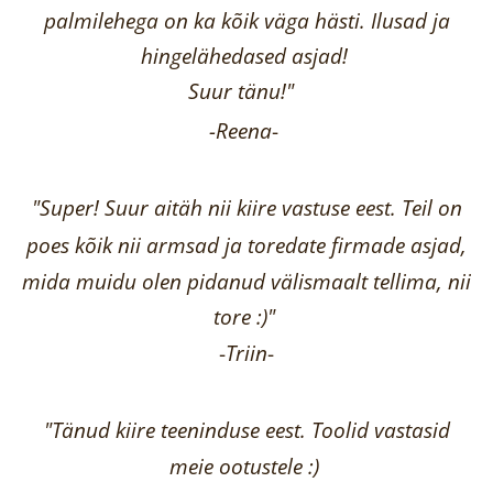
palmilehega on ka kõik väga hästi.
Ilusad ja
hingelähedased asjad!
Suur tänu!"
-Reena
-
"Super! Suur aitäh nii kiire vastuse eest. Teil on
poes kõik nii armsad ja toredate firmade asjad,
mida muidu olen pidanud välismaalt tellima,
nii
tore :)"
-
Triin
-
"Tänud kiire teeninduse eest. Toolid vastasid
meie ootustele :)