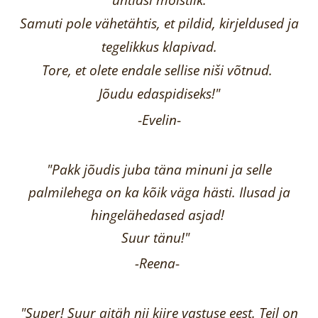
Samuti pole vähetähtis, et pildid, kirjeldused ja
tegelikkus klapivad.
Tore, et olete endale sellise niši võtnud.
Jõudu edaspidiseks!"
-
Evelin
-
"Pakk jõudis juba täna minuni ja selle
palmilehega on ka kõik väga hästi.
Ilusad ja
hingelähedased asjad!
Suur tänu!"
-Reena
-
"Super! Suur aitäh nii kiire vastuse eest. Teil on