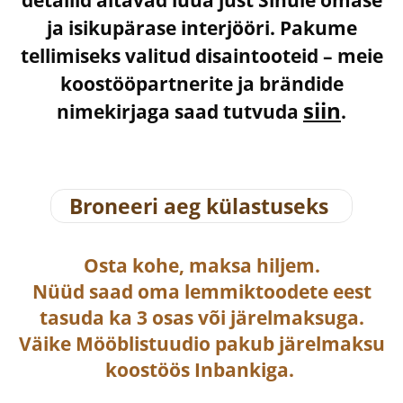
detailid aitavad luua just Sinule omase
ja isikupärase interjööri. Pakume
tellimiseks valitud disaintooteid – meie
koostööpartnerite ja brändide
siin
nimekirjaga saad tutvuda
.
Broneeri aeg külastuseks
Osta
kohe, maksa hiljem.
Nüüd saad oma lemmiktoodete eest
tasuda ka
3 osas või järelmaksuga
.
Väike Mööblistuudio pakub järelmaksu
koostöös Inbankiga.