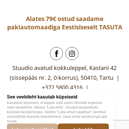
Alates 79€ ostud saadame
pakiautomaadiga
Eestisiseselt
TASUTA
Stuudio avatud kokkuleppel, Kastani 42
(sissepääs nr. 2, 0-korrus), 50410, Tartu |
+372 5800 4316 |
mooblistuudio@gmail.com
See veebileht kasutab küpsiseid
Kasutame küpsiseid, et tagada sulle parim võimalik kogemus
meie veebilehel. Valides "Luba kõik", nõustud analüütiliste
küpsiste kasutamisega. Valides "Luba ainult vajalikud", keeldud
analüütiliste küpsiste kasutamisest. Saad enda eelistust igal ajal
muuta.
Mööblistuudio
2026
Väike