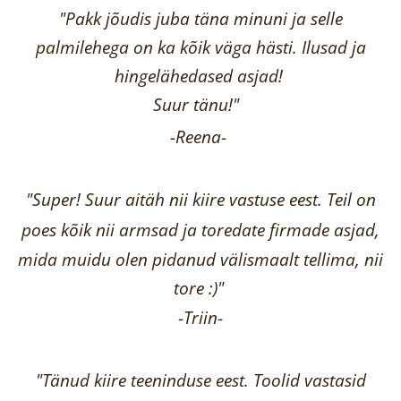
"Pakk jõudis juba täna minuni ja selle
palmilehega on ka kõik väga hästi.
Ilusad ja
hingelähedased asjad!
Suur tänu!"
-Reena
-
"Super! Suur aitäh nii kiire vastuse eest. Teil on
poes kõik nii armsad ja toredate firmade asjad,
mida muidu olen pidanud välismaalt tellima,
nii
tore :)"
-
Triin
-
"Tänud kiire teeninduse eest. Toolid vastasid