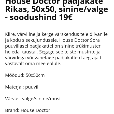
House Doctor padjakate
Rikas, 50x50, sinine/valge
- soodushind 19€
Kiire, värviline ja kerge värskendus teie diivanile
ja kodu sisekujundusele. House Doctor Sora
puuvillasel padjakattel on sinine trükimuster
heledal taustal. Segage see teiste mustrite ja
värvidega või vahetage padjakatteid aeg-ajalt
vastavalt oma meeleolule.
Mõõdud: 50x50cm
Materjal: puuvill
Värvus: valge/sinine/must
Bränd: House Doctor