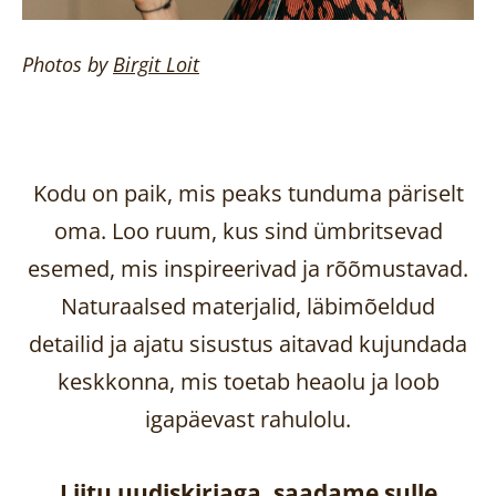
Photos by
Birgit
Loit
Kodu on paik, mis peaks tunduma päriselt
oma. Loo ruum, kus sind ümbritsevad
esemed, mis inspireerivad ja rõõmustavad.
Naturaalsed materjalid, läbimõeldud
detailid ja ajatu sisustus aitavad kujundada
keskkonna, mis toetab heaolu ja loob
igapäevast rahulolu.
Liitu uudiskirjaga, saadame sulle