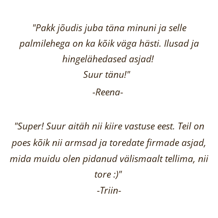
"Pakk jõudis juba täna minuni ja selle
palmilehega on ka kõik väga hästi.
Ilusad ja
hingelähedased asjad!
Suur tänu!"
-Reena
-
"Super! Suur aitäh nii kiire vastuse eest. Teil on
poes kõik nii armsad ja toredate firmade asjad,
mida muidu olen pidanud välismaalt tellima,
nii
tore :)"
-
Triin
-