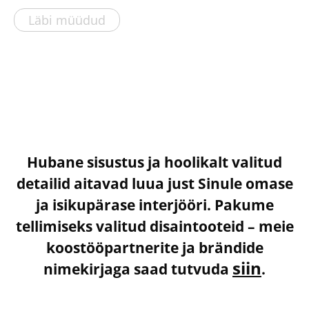
Läbi müüdud
Hubane sisustus ja hoolikalt valitud
detailid aitavad luua just Sinule omase
ja isikupärase interjööri. Pakume
tellimiseks valitud disaintooteid – meie
koostööpartnerite ja brändide
siin
nimekirjaga saad tutvuda
.