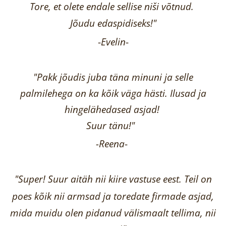
Tore, et olete endale sellise niši võtnud.
Jõudu edaspidiseks!"
-
Evelin
-
"Pakk jõudis juba täna minuni ja selle
palmilehega on ka kõik väga hästi.
Ilusad ja
hingelähedased asjad!
Suur tänu!"
-Reena
-
"Super! Suur aitäh nii kiire vastuse eest. Teil on
poes kõik nii armsad ja toredate firmade asjad,
mida muidu olen pidanud välismaalt tellima,
nii