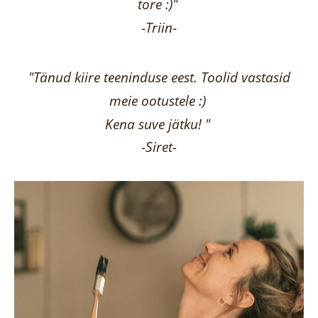
tore :)"
-
Triin
-
"Tänud kiire teeninduse eest. Toolid vastasid
meie ootustele :)
Kena suve jätku! "
-Siret-