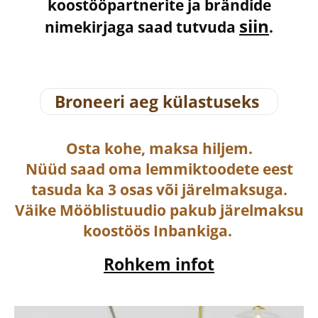
koostööpartnerite ja brändide
siin
nimekirjaga saad tutvuda
.
Broneeri aeg külastuseks
Osta
kohe, maksa hiljem.
Nüüd saad oma lemmiktoodete eest
tasuda ka
3 osas või järelmaksuga
.
Väike Mööblistuudio pakub järelmaksu
koostöös Inbankiga.
Rohkem infot