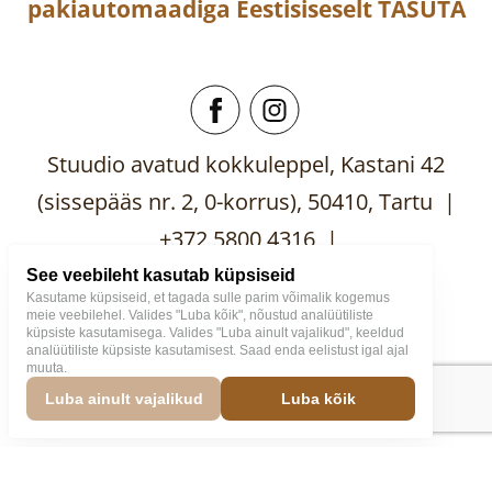
pakiautomaadiga
Eestisiseselt
TASUTA
Stuudio avatud kokkuleppel, Kastani 42
(sissepääs nr. 2, 0-korrus), 50410, Tartu |
+372 5800 4316 |
mooblistuudio@gmail.com
See veebileht kasutab küpsiseid
Kasutame küpsiseid, et tagada sulle parim võimalik kogemus
meie veebilehel. Valides "Luba kõik", nõustud analüütiliste
küpsiste kasutamisega. Valides "Luba ainult vajalikud", keeldud
analüütiliste küpsiste kasutamisest. Saad enda eelistust igal ajal
muuta.
Mööblistuudio
2026
Väike
Luba ainult vajalikud
Luba kõik