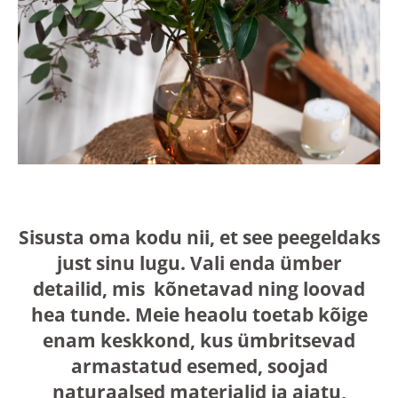
Sisusta oma kodu nii, et see peegeldaks
just sinu lugu. Vali enda ümber
detailid, mis kõnetavad ning loovad
hea tunde. Meie heaolu toetab kõige
enam keskkond, kus ümbritsevad
armastatud esemed, soojad
naturaalsed materjalid ja ajatu,