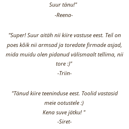
Suur tänu!"
-Reena
-
"Super! Suur aitäh nii kiire vastuse eest. Teil on
poes kõik nii armsad ja toredate firmade asjad,
mida muidu olen pidanud välismaalt tellima,
nii
tore :)"
-
Triin
-
"Tänud kiire teeninduse eest. Toolid vastasid
meie ootustele :)
Kena suve jätku! "
-Siret-