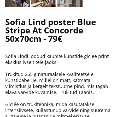
Sofia Lind poster Blue
Stripe At Concorde
50x70cm - 79€
Sofia Lindi loodud kaunite kunstide giclee print
eksklusiivselt teie jaoks.
Trükitud 265 g naturaalsele kvaliteetsele
kunstipaberile, millel on matt, katmata
viimistlus ja kergelt tekstuurne pind, mis tagab
elava värvide kuvamise. Trükitud Taanis.
Giclée on trükitehnika, mida kasutatakse
intensiivsete, küllastunud värvide ning suurema
sügavuse ja nüansside mitmekesisuse