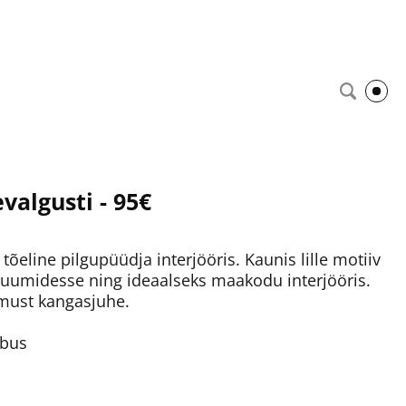
evalgusti - 95€
õeline pilgupüüdja interjööris. Kaunis lille motiiv
ruumidesse ning ideaalseks maakodu interjööris.
 must kangasjuhe.
mbus