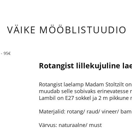
ÄIKE
MÖÖBLISTUUDIO
 - 95€
Rotangist lillekujuline la
Rotangist laelamp Madam Stoltzilt on t
muudab selle sobivaks erinevatesse 
Lambil on E27 sokkel ja 2 m pikkune
Materjalid: rotang/ raud/ vineer/ ba
Värvus: naturaalne/ must