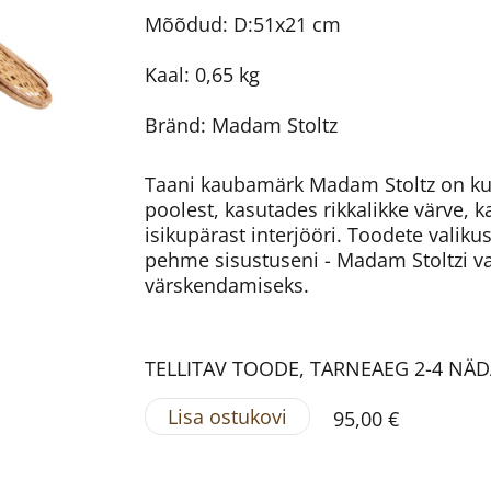
Mõõdud: D:51x21 cm
Kaal: 0,65 kg
Bränd: Madam Stoltz
Taani kaubamärk Madam Stoltz on kuu
poolest, kasutades rikkalikke värve, k
isikupärast interjööri. Toodete valiku
pehme sisustuseni - Madam Stoltzi v
värskendamiseks.
TELLITAV TOODE, TARNEAEG 2-4 NÄ
Lisa ostukovi
95,00 €