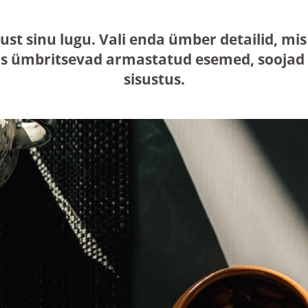
just sinu lugu. Vali enda ümber detailid, 
s ümbritsevad armastatud esemed, soojad n
sisustus.