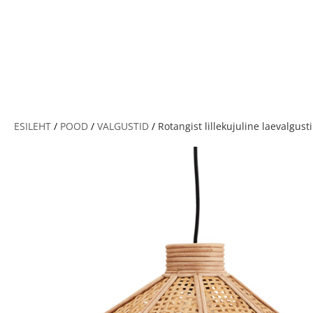
V
ESILEHT
/
POOD
/
VALGUSTID
/
Rotangist lillekujuline laevalgusti