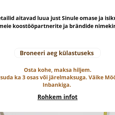
etailid aitavad luua just Sinule omase ja isi
– meie koostööpartnerite ja brändide nimek
Broneeri aeg külastuseks
Osta
kohe, maksa hiljem.
asuda ka
3 osas või järelmaksuga
. Väike Mö
Inbankiga.
Rohkem infot