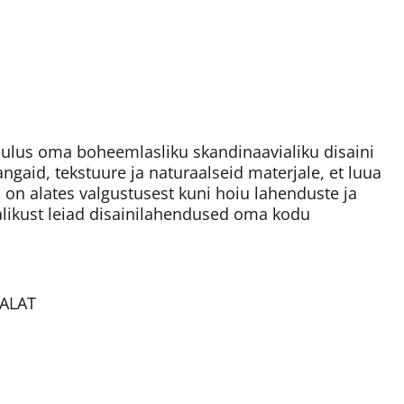
lus oma boheemlasliku skandinaavialiku disaini
angaid, tekstuure ja naturaalseid materjale, et luua
s on alates valgustusest kuni hoiu lahenduste ja
alikust leiad disainilahendused oma kodu
DALAT