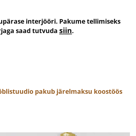
kupärase interjööri. Pakume tellimiseks
siin
irjaga saad tutvuda
.
öblistuudio pakub järelmaksu koostöös