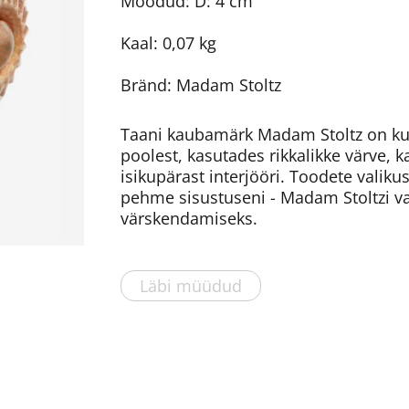
Mõõdud: D: 4 cm
Kaal: 0,07 kg
Bränd: Madam Stoltz
Taani kaubamärk Madam Stoltz on kuu
poolest, kasutades rikkalikke värve, k
isikupärast interjööri. Toodete valiku
pehme sisustuseni - Madam Stoltzi v
värskendamiseks.
Läbi müüdud