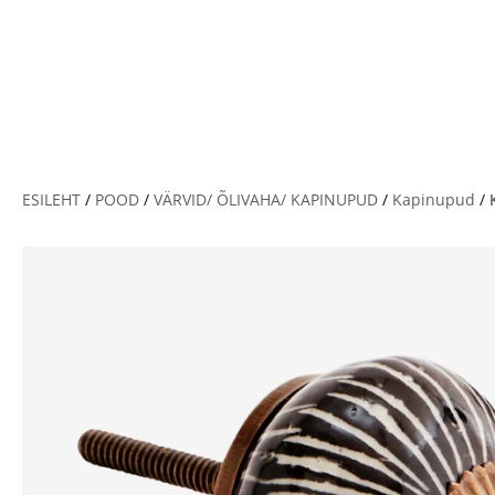
V
ESILEHT
/
POOD
/
VÄRVID/ ÕLIVAHA/ KAPINUPUD
/
Kapinupud
/