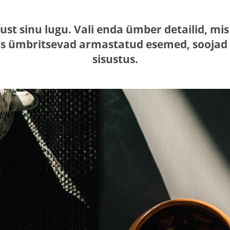
just sinu lugu. Vali enda ümber detailid, 
s ümbritsevad armastatud esemed, soojad n
sisustus.