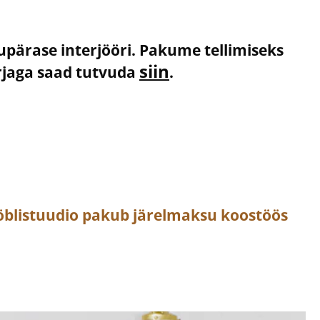
kupärase interjööri. Pakume tellimiseks
siin
irjaga saad tutvuda
.
öblistuudio pakub järelmaksu koostöös