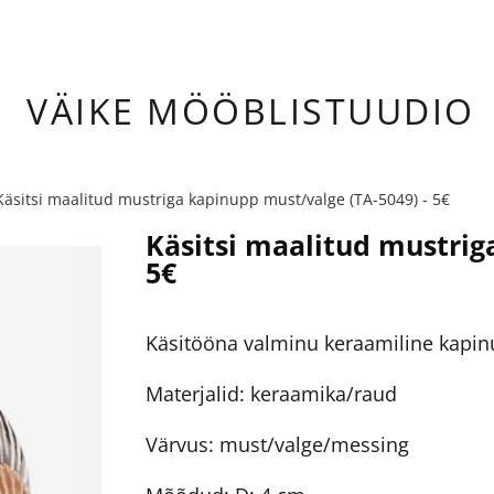
ÄIKE
MÖÖBLISTUUDIO
Käsitsi maalitud mustriga kapinupp must/valge (TA-5049) - 5€
Käsitsi maalitud mustrig
5€
Käsitööna valminu keraamiline kapinu
Materjalid: keraamika/raud
Värvus: must/valge/messing