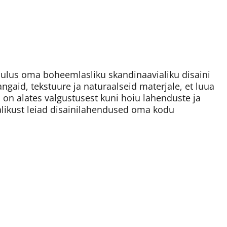
lus oma boheemlasliku skandinaavialiku disaini
angaid, tekstuure ja naturaalseid materjale, et luua
s on alates valgustusest kuni hoiu lahenduste ja
alikust leiad disainilahendused oma kodu