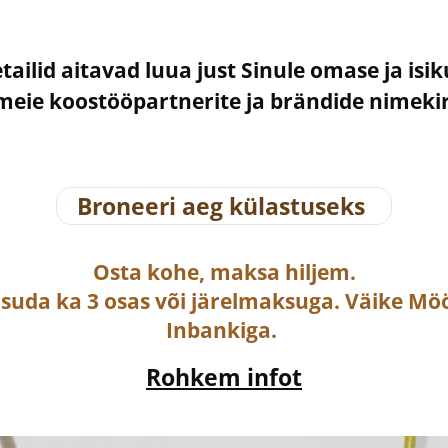
etailid aitavad luua just Sinule omase ja isi
– meie koostööpartnerite ja brändide nimek
Broneeri aeg külastuseks
Osta
kohe, maksa hiljem.
asuda ka
3 osas või järelmaksuga
. Väike Mö
Inbankiga.
Rohkem infot