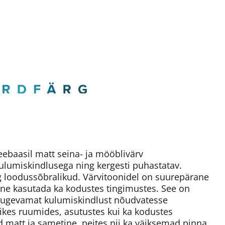
ebaasil matt seina- ja mööblivärv
kulumiskindlusega ning kergesti puhastatav.
g loodussõbralikud. Värvitoonidel on suurepärane
htne kasutada ka kodustes tingimustes. See on
e tugevamat kulumiskindlust nõudvatesse
ikes ruumides, asutustes kui ka kodustes
d matt ja sametine, peites nii ka väiksemad pinna