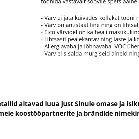
toonida vastavalt soovile spetsiaalne
- Värv ei jäta kuivades kollakat toon
- Värv on antistaatiline ning on lihtsa
- Eico värvidel on ka hea ilmastikukin
- Lihtsasti pealekantav ning laste ja
- Allergiavaba ja lõhnavaba, VOC ühe
- Värv ei sisalda mürgiseid aineid ni
etailid aitavad luua just Sinule omase ja isi
– meie koostööpartnerite ja brändide nimek