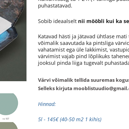
puhastatavad.
Sobib ideaalselt
nii mööbli kui ka s
Katavad hästi ja jätavad ühtlase mati
võimalik saavutada ka pintsliga värvi
vahatamist ega üle lakkimist, vastupi
värvimist vajab pind lõplikuks tahenem
jooksul pinda liiga tugevalt puhastad
Värvi võimalik tellida suuremas kogus
Selleks kirjuta mooblistuudio@gmail
Hinnad:
5l - 145€ (40-50 m2 1 kihis)