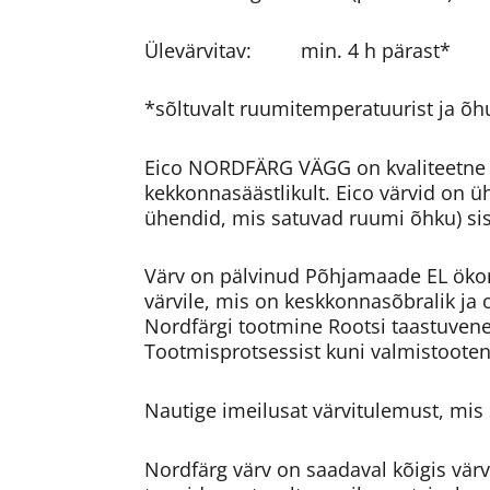
Ülevärvitav: min. 4 h pärast*
*sõltuvalt ruumitemperatuurist ja õh
Eico NORDFÄRG VÄGG on kvaliteetne 
kekkonnasäästlikult. Eico värvid on 
ühendid, mis satuvad ruumi õhku) sis
Värv on pälvinud Põhjamaade EL öko
värvile, mis on keskkonnasõbralik ja 
Nordfärgi tootmine Rootsi taastuvener
Tootmisprotsessist kuni valmistooten
Nautige imeilusat värvitulemust, mis 
Nordfärg värv on saadaval kõigis värvi