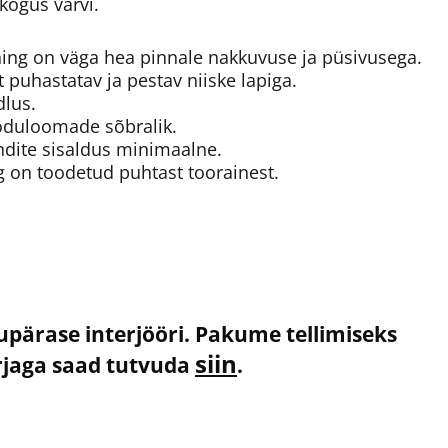
 kogus värvi.
i ning on väga hea pinnale nakkuvuse ja püsivusega.
lt puhastatav ja pestav niiske lapiga.
dlus.
 koduloomade sõbralik.
ndite sisaldus minimaalne.
ng on toodetud puhtast toorainest.
kupärase interjööri. Pakume tellimiseks
siin
irjaga saad tutvuda
.