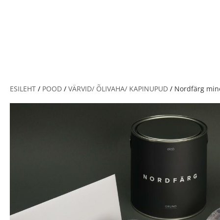
V
ESILEHT
/
POOD
/
VÄRVID/ ÕLIVAHA/ KAPINUPUD
/
Nordfärg miner