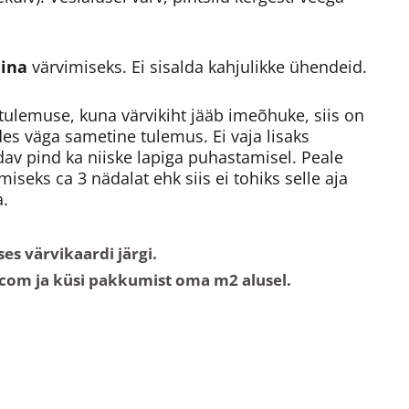
eina
värvimiseks. Ei sisalda kahjulikke ühendeid.
 tulemuse, kuna värvikiht jääb imeõhuke, siis on
des väga sametine tulemus. Ei vaja lisaks
dav pind ka niiske lapiga puhastamisel. Peale
iseks ca 3 nädalat ehk siis ei tohiks selle aja
a.
es värvikaardi järgi.
.com ja küsi pakkumist oma m2 alusel.