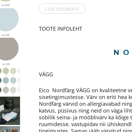
Lisa ostukorvi
TOOTE INFOLEHT
VÄGG
Eico Nordfärg VÄGG on kvaliteetne ve
sisetingimustesse. Värv on eriti hea 
Nordfärg värvid on allergiavabad nin
katvus, püsivus ning neid on väga li
sobilik seina- ja mööblivärv ka kõig
ruumidesse, vastupidav nii ühiskondl
tingimustes. Samas jääb värvitud pin