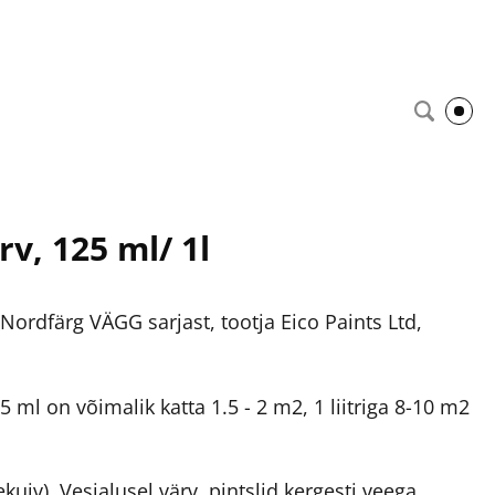
v, 125 ml/ 1l
ordfärg VÄGG sarjast, tootja Eico Paints Ltd,
 ml on võimalik katta 1.5 - 2 m2, 1 liitriga 8-10 m2
uiv). Vesialusel värv, pintslid kergesti veega