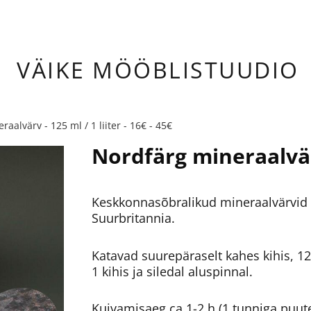
ÄIKE
MÖÖBLISTUUDIO
aalvärv - 125 ml / 1 liiter - 16€ - 45€
Nordfärg mineraalvär
Keskkonnasõbralikud mineraalvärvid N
Suurbritannia.
Katavad suurepäraselt kahes kihis, 125
1 kihis ja siledal aluspinnal.
Kuivamisaeg ca 1-2 h (1 tunniga puutek