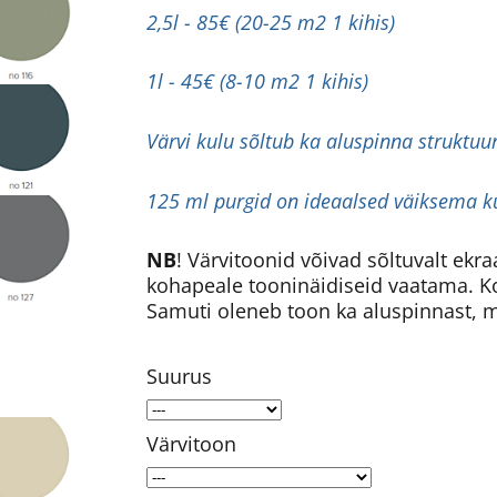
2,5l - 85€ (20-25 m2 1 kihis)
1l - 45€ (8-10 m2 1 kihis)
Värvi kulu sõltub ka aluspinna struktuu
125 ml purgid on ideaalsed väiksema ku
NB
! Värvitoonid võivad sõltuvalt ekr
kohapeale tooninäidiseid vaatama. K
Samuti oleneb toon ka aluspinnast, 
Suurus
Värvitoon