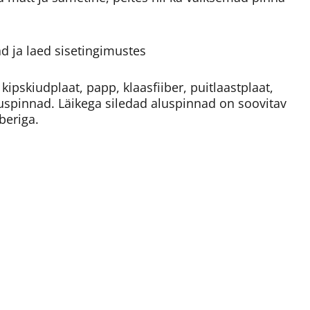
d ja laed sisetingimustes
kipskiudplaat, papp, klaasfiiber, puitlaastplaat,
aluspinnad. Läikega siledad aluspinnad on soovitav
beriga.