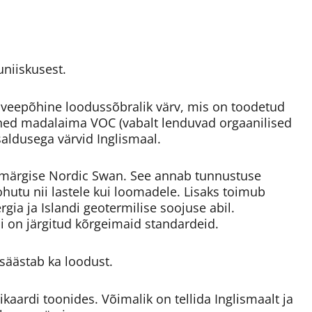
uniiskusest.
veepõhine loodussõbralik värv, mis on toodetud
ühed madalaima VOC (vabalt lenduvad orgaanilised
aldusega värvid Inglismaal.
märgise Nordic Swan. See annab tunnustuse
ohutu nii lastele kui loomadele. Lisaks toimub
gia ja Islandi geotermilise soojuse abil.
i on järgitud kõrgeimaid standardeid.
säästab ka loodust.
kaardi toonides. Võimalik on tellida Inglismaalt ja