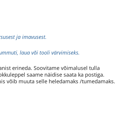
rsusest ja imavusest.
mmuti, laua või tooli värvimiseks.
aanist erineda. Soovitame võimalusel tulla
okkuleppel saame näidise saata ka postiga.
mis võib muuta selle heledamaks /tumedamaks.