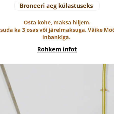
Broneeri aeg külastuseks
Osta
kohe, maksa hiljem.
asuda ka
3 osas või järelmaksuga
. Väike Mö
Inbankiga.
Rohkem infot