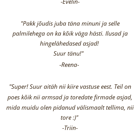
-
Evelin
-
"Pakk jõudis juba täna minuni ja selle
palmilehega on ka kõik väga hästi.
Ilusad ja
hingelähedased asjad!
Suur tänu!"
-Reena
-
"Super! Suur aitäh nii kiire vastuse eest. Teil on
poes kõik nii armsad ja toredate firmade asjad,
mida muidu olen pidanud välismaalt tellima,
nii
tore :)"
-
Triin
-