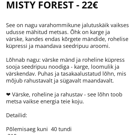
MISTY FOREST - 22€
See on nagu varahommikune jalutuskäik vaikses
udusse mähitud metsas. Õhk on karge ja
värske, kandes endas kõrgete mändide, rohelise
küpressi ja maandava seedripuu aroomi.
Lõhnab nagu: värske mänd ja roheline küpress
sooja seedripuu noodiga - karge, loomulik ja
värskendav. Puhas ja tasakaalustatud lõhn, mis
mõjub rahustavalt ja sügavalt maandavalt.
❤ Värske, roheline ja rahustav - see lõhn toob
metsa vaikse energia teie koju.
Detailid:
Põlemisaeg kuni 40 tundi