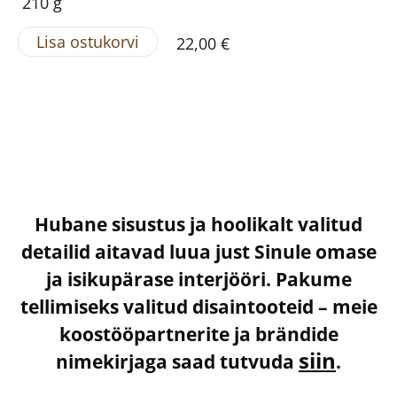
210 g
Lisa ostukorvi
22,00 €
Hubane sisustus ja hoolikalt valitud
detailid aitavad luua just Sinule omase
ja isikupärase interjööri. Pakume
tellimiseks valitud disaintooteid – meie
koostööpartnerite ja brändide
siin
nimekirjaga saad tutvuda
.