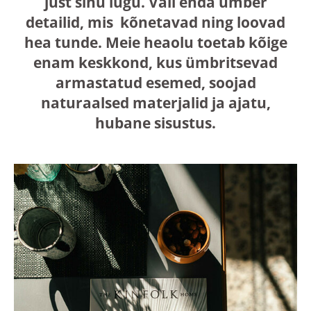
just sinu lugu. Vali enda ümber
detailid, mis kõnetavad ning loovad
hea tunde. Meie heaolu toetab kõige
enam keskkond, kus ümbritsevad
armastatud esemed, soojad
naturaalsed materjalid ja ajatu,
hubane sisustus.