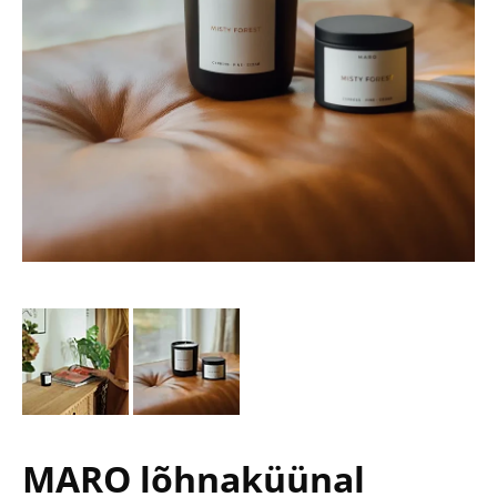
MARO lõhnaküünal