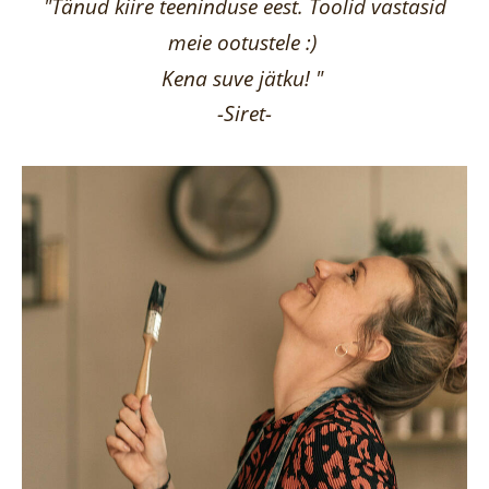
"Tänud kiire teeninduse eest. Toolid vastasid
meie ootustele :)
Kena suve jätku! "
-Siret-