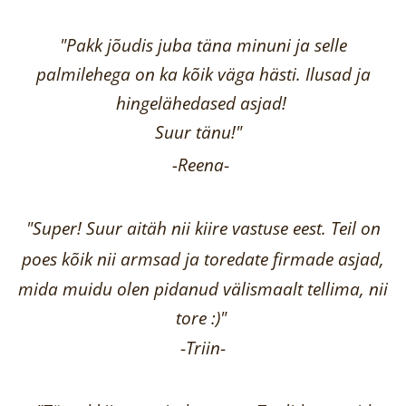
"Pakk jõudis juba täna minuni ja selle
palmilehega on ka kõik väga hästi.
Ilusad ja
hingelähedased asjad!
Suur tänu!"
-Reena
-
"Super! Suur aitäh nii kiire vastuse eest. Teil on
poes kõik nii armsad ja toredate firmade asjad,
mida muidu olen pidanud välismaalt tellima,
nii
tore :)"
-
Triin
-