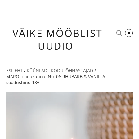
VÄIKE
MÖÖBLIST
UUDIO
ESILEHT
/
KÜÜNLAD I KODULÕHNASTAJAD
/
MARO lõhnaküünal No. 06 RHUBARB & VANILLA -
soodushind 18€