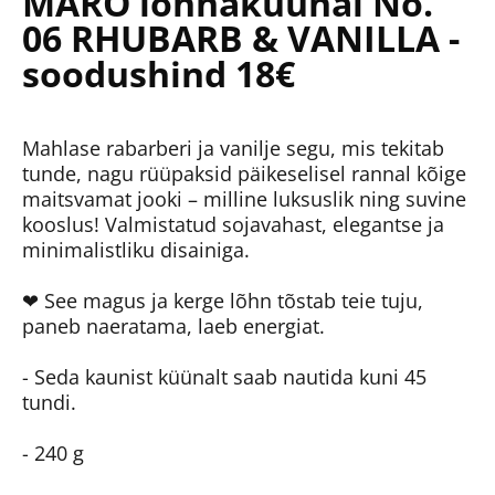
MARO lõhnaküünal No.
06 RHUBARB & VANILLA -
soodushind 18€
Mahlase rabarberi ja vanilje segu, mis tekitab
tunde, nagu rüüpaksid päikeselisel rannal kõige
maitsvamat jooki – milline luksuslik ning suvine
kooslus! Valmistatud sojavahast, elegantse ja
minimalistliku disainiga.
❤ See magus ja kerge lõhn tõstab teie tuju,
paneb naeratama, laeb energiat.
- Seda kaunist küünalt saab nautida kuni 45
tundi.
- 240 g