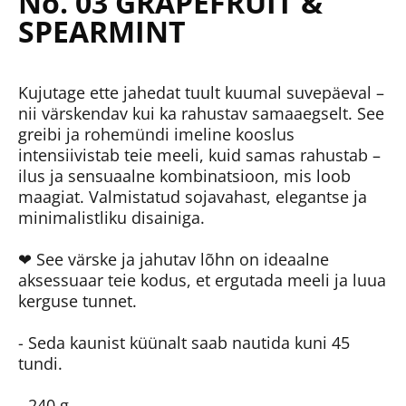
No. 03 GRAPEFRUIT &
SPEARMINT
Kujutage ette jahedat tuult kuumal suvepäeval –
nii värskendav kui ka rahustav samaaegselt. See
greibi ja rohemündi imeline kooslus
intensiivistab teie meeli, kuid samas rahustab –
ilus ja sensuaalne kombinatsioon, mis loob
maagiat. Valmistatud sojavahast, elegantse ja
minimalistliku disainiga.
❤ See värske ja jahutav lõhn on ideaalne
aksessuaar teie kodus, et ergutada meeli ja luua
kerguse tunnet.
- Seda kaunist küünalt saab nautida kuni 45
tundi.
- 240 g