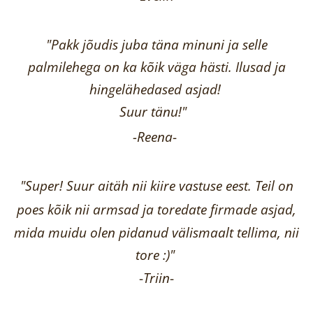
"Pakk jõudis juba täna minuni ja selle
palmilehega on ka kõik väga hästi.
Ilusad ja
hingelähedased asjad!
Suur tänu!"
-Reena
-
"Super! Suur aitäh nii kiire vastuse eest. Teil on
poes kõik nii armsad ja toredate firmade asjad,
mida muidu olen pidanud välismaalt tellima,
nii
tore :)"
-
Triin
-