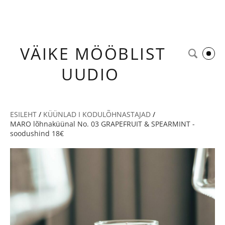
VÄIKE
MÖÖBLIST
UUDIO
ESILEHT
/
KÜÜNLAD I KODULÕHNASTAJAD
/
MARO lõhnaküünal No. 03 GRAPEFRUIT & SPEARMINT -
soodushind 18€