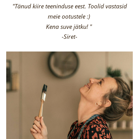
"Tänud kiire teeninduse eest. Toolid vastasid
meie ootustele :)
Kena suve jätku! "
-Siret-