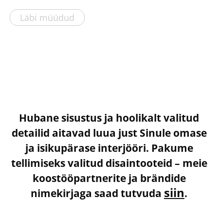
Läbi müüdud
Hubane sisustus ja hoolikalt valitud
detailid aitavad luua just Sinule omase
ja isikupärase interjööri. Pakume
tellimiseks valitud disaintooteid – meie
koostööpartnerite ja brändide
siin
nimekirjaga saad tutvuda
.