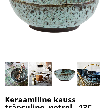
Keraamiline kauss
träpsuline, petrol - 13€