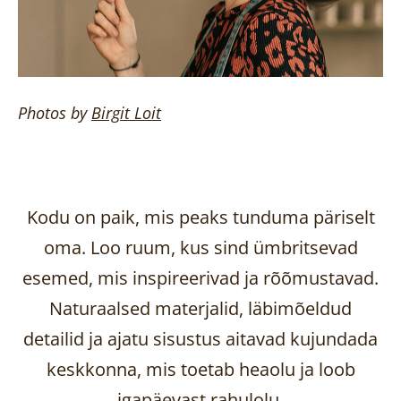
Photos by
Birgit
Loit
Kodu on paik, mis peaks tunduma päriselt
oma. Loo ruum, kus sind ümbritsevad
esemed, mis inspireerivad ja rõõmustavad.
Naturaalsed materjalid, läbimõeldud
detailid ja ajatu sisustus aitavad kujundada
keskkonna, mis toetab heaolu ja loob
igapäevast rahulolu.