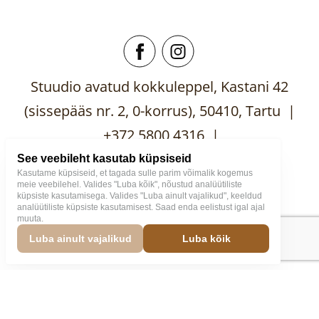
Stuudio avatud kokkuleppel, Kastani 42
(sissepääs nr. 2, 0-korrus), 50410, Tartu |
+372 5800 4316 |
mooblistuudio@gmail.com
See veebileht kasutab küpsiseid
Kasutame küpsiseid, et tagada sulle parim võimalik kogemus
meie veebilehel. Valides "Luba kõik", nõustud analüütiliste
küpsiste kasutamisega. Valides "Luba ainult vajalikud", keeldud
analüütiliste küpsiste kasutamisest. Saad enda eelistust igal ajal
muuta.
Mööblistuudio
2026
Väike
Luba ainult vajalikud
Luba kõik