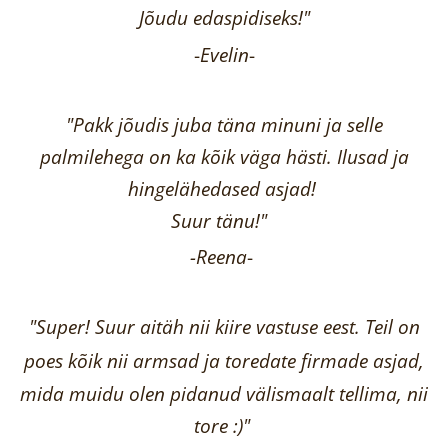
Jõudu edaspidiseks!"
-
Evelin
-
"Pakk jõudis juba täna minuni ja selle
palmilehega on ka kõik väga hästi.
Ilusad ja
hingelähedased asjad!
Suur tänu!"
-Reena
-
"Super! Suur aitäh nii kiire vastuse eest. Teil on
poes kõik nii armsad ja toredate firmade asjad,
mida muidu olen pidanud välismaalt tellima,
nii
tore :)"