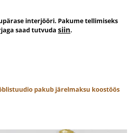
kupärase interjööri. Pakume tellimiseks
siin
irjaga saad tutvuda
.
öblistuudio pakub järelmaksu koostöös