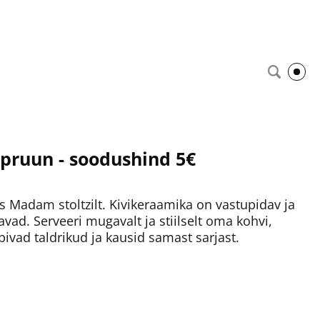
/pruun - soodushind 5€
is Madam stoltzilt. Kivikeraamika on vastupidav ja
ad. Serveeri mugavalt ja stiilselt oma kohvi,
bivad taldrikud ja kausid samast sarjast.