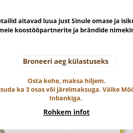
etailid aitavad luua just Sinule omase ja isi
– meie koostööpartnerite ja brändide nimek
Broneeri aeg külastuseks
Osta
kohe, maksa hiljem.
asuda ka
3 osas või järelmaksuga
. Väike Mö
Inbankiga.
Rohkem infot