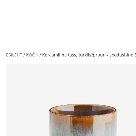
V
ESILEHT
/
KÖÖK
/
Keraamiline tass, türkiis/pruun - soodushind 