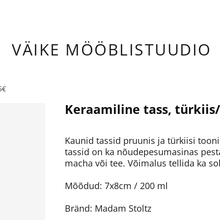
ÄIKE
MÖÖBLISTUUDIO
5€
Keraamiline tass, türkiis
Kaunid tassid pruunis ja türkiisi toon
tassid on ka nõudepesumasinas pestav
macha või tee. Võimalus tellida ka so
Mõõdud: 7x8cm / 200 ml
Bränd: Madam Stoltz