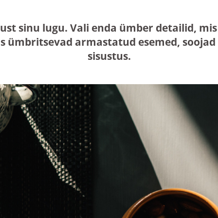
just sinu lugu. Vali enda ümber detailid, 
s ümbritsevad armastatud esemed, soojad n
sisustus.