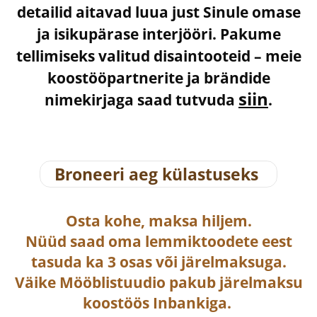
detailid aitavad luua just Sinule omase
ja isikupärase interjööri. Pakume
tellimiseks valitud disaintooteid – meie
koostööpartnerite ja brändide
siin
nimekirjaga saad tutvuda
.
Broneeri aeg külastuseks
Osta
kohe, maksa hiljem.
Nüüd saad oma lemmiktoodete eest
tasuda ka
3 osas või järelmaksuga
.
Väike Mööblistuudio pakub järelmaksu
koostöös Inbankiga.