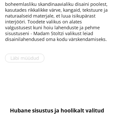
boheemlasliku skandinaavialiku disaini poolest,
kasutades rikkalikke värve, kangaid, tekstuure ja
naturaalseid materjale, et luua isikupärast
interjööri. Toodete valikus on alates
valgustusest kuni hoiu lahenduste ja pehme
sisustuseni - Madam Stoltzi valikust leiad
disainilahendused oma kodu värskendamiseks.
Läbi müüdud
Hubane sisustus ja hoolikalt valitud