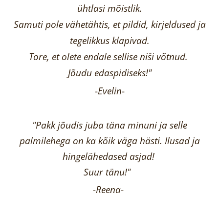
ühtlasi mõistlik.
Samuti pole vähetähtis, et pildid, kirjeldused ja
tegelikkus klapivad.
Tore, et olete endale sellise niši võtnud.
Jõudu edaspidiseks!"
-
Evelin
-
"Pakk jõudis juba täna minuni ja selle
palmilehega on ka kõik väga hästi.
Ilusad ja
hingelähedased asjad!
Suur tänu!"
-Reena
-