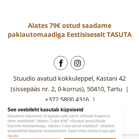
Alates 79€ ostud saadame
pakiautomaadiga
Eestisiseselt
TASUTA
Stuudio avatud kokkuleppel, Kastani 42
(sissepääs nr. 2, 0-korrus), 50410, Tartu |
+372 5800 4316 |
mooblistuudio@gmail.com
See veebileht kasutab küpsiseid
Kasutame küpsiseid, et tagada sulle parim võimalik kogemus
meie veebilehel. Valides "Luba kõik", nõustud analüütiliste
küpsiste kasutamisega. Valides "Luba ainult vajalikud", keeldud
analüütiliste küpsiste kasutamisest. Saad enda eelistust igal ajal
muuta.