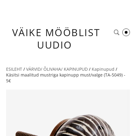
VÄIKE
MÖÖBLIST
UUDIO
ESILEHT
/
VÄRVID/ ÕLIVAHA/ KAPINUPUD
/
Kapinupud
/
Käsitsi maalitud mustriga kapinupp must/valge (TA-5049) -
5€