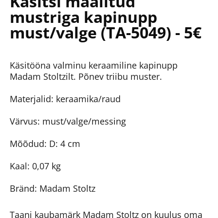
Käsitsi maalitud
mustriga kapinupp
must/valge (TA-5049) - 5€
Käsitööna valminu keraamiline kapinupp
Madam Stoltzilt. Põnev triibu muster.
Materjalid: keraamika/raud
Värvus: must/valge/messing
Mõõdud: D: 4 cm
Kaal: 0,07 kg
Bränd: Madam Stoltz
Taani kaubamärk Madam Stoltz on kuulus oma