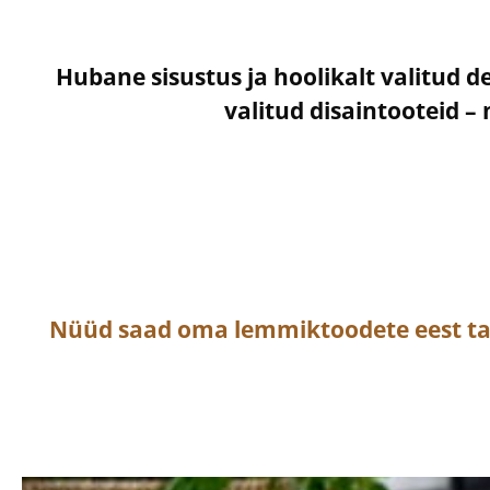
Hubane sisustus ja hoolikalt valitud d
valitud disaintooteid 
Nüüd saad oma lemmiktoodete eest t