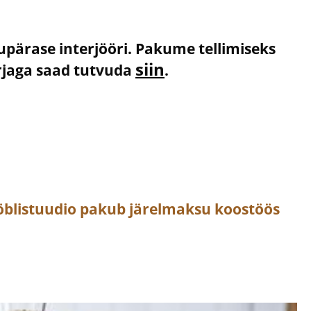
kupärase interjööri. Pakume tellimiseks
siin
irjaga saad tutvuda
.
öblistuudio pakub järelmaksu koostöös