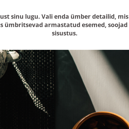
just sinu lugu. Vali enda ümber detailid, 
s ümbritsevad armastatud esemed, soojad n
sisustus.