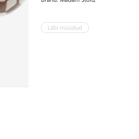
Läbi müüdud