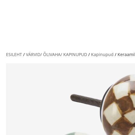
V
ESILEHT
/
VÄRVID/ ÕLIVAHA/ KAPINUPUD
/
Kapinupud
/
Keraamil