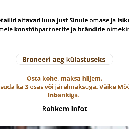
etailid aitavad luua just Sinule omase ja isi
– meie koostööpartnerite ja brändide nimek
Broneeri aeg külastuseks
Osta
kohe, maksa hiljem.
asuda ka
3 osas või järelmaksuga
. Väike Mö
Inbankiga.
Rohkem infot