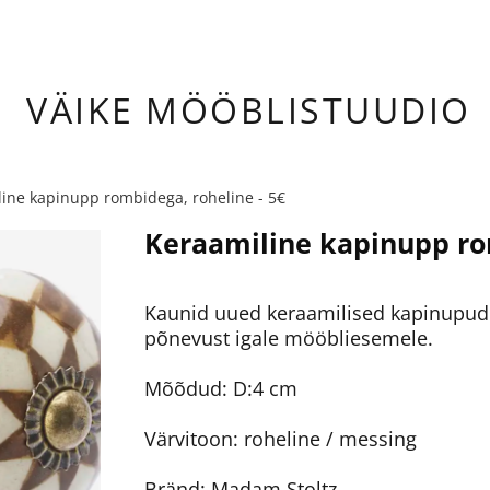
ÄIKE
MÖÖBLISTUUDIO
ine kapinupp rombidega, roheline - 5€
Keraamiline kapinupp rom
Kaunid uued keraamilised kapinupud 
põnevust igale mööbliesemele.
Mõõdud: D:4 cm
Värvitoon: roheline / messing
Bränd: Madam Stoltz