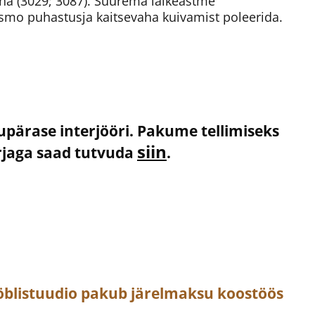
ha (3029; 3087). Suurema läikeastme
smo puhastusja kaitsevaha kuivamist poleerida.
kupärase interjööri. Pakume tellimiseks
siin
irjaga saad tutvuda
.
öblistuudio pakub järelmaksu koostöös