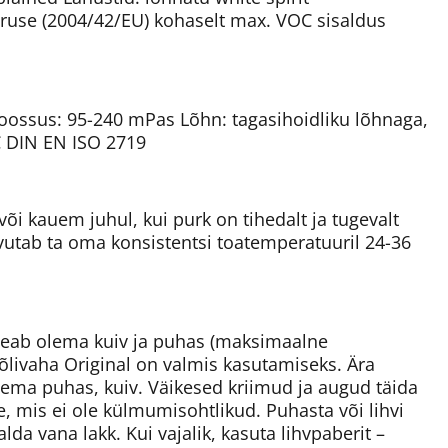
ruse (2004/42/EU) kohaselt max. VOC sisaldus
skoossus: 95-240 mPas Lõhn: tagasihoidliku lõhnaga,
C DIN EN ISO 2719
või kauem juhul, kui purk on tihedalt ja tugevalt
utab ta oma konsistentsi toatemperatuuril 24-36
 peab olema kuiv ja puhas (maksimaalne
livaha Original on valmis kasutamiseks. Ära
lema puhas, kuiv. Väikesed kriimud ja augud täida
, mis ei ole külmumisohtlikud. Puhasta või lihvi
da vana lakk. Kui vajalik, kasuta lihvpaberit –