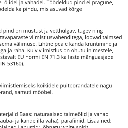
 õlidel ja vahadel. Töödeldud pind ei pragune,
ödelda ka pindu, mis asuvad kõrge
d pind on mustust ja vetthülgav, tugev ning
 tavapäraste viimistlusvahenditega, loovad taimsed
sema välimuse. Lihtne peale kanda kruntimine ja
ega ja raha. Kuiv viimistlus on ohutu inimestele,
astavalt EU normi EN 71.3 ka laste mänguasjade
DIN 53160).
iimistlemiseks kõikidele puitpõrandatele nagu
põrand, samuti mööbel.
erjalid Baas: naturaalsed taimeõlid ja vahad
rnauba- ja kandelilla vaha), parafiinid. Lisaained:
abiained Lahustid: lõhnatu white spirit