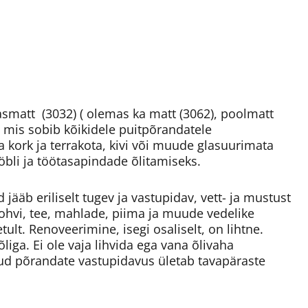
asmatt (3032) ( olemas ka matt (3062), poolmatt
d, mis sobib kõikidele puitpõrandatele
a kork ja terrakota, kivi või muude glasuurimata
öbli ja töötasapindade õlitamiseks.
ääb eriliselt tugev ja vastupidav, vett- ja mustust
 kohvi, tee, mahlade, piima ja muude vedelike
ult. Renoveerimine, isegi osaliselt, on lihtne.
õliga. Ei ole vaja lihvida ega vana õlivaha
d põrandate vastupidavus ületab tavapäraste