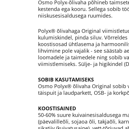
Osmo Polyx-õlivaha põhineb taimsetel
kestenda ega kooru. Sellega sobib tö
niiskusesisaldusega ruumides.
Polyx® õlivahaga Original viimistletu
kulumiskindel, pinda siluv. Võrreldes
koostisosad ühtlasema ja harmoonili
lihvimine pole vajalik - see säästab a
loomadele ja taimedele ning sobib v
viimistlemiseks. Sülje- ja higikindel (
SOBIB KASUTAMISEKS
Osmo Polyx® õlivaha Original sobib v
täispuit ja laudparkett, OSB- ja kork
KOOSTISAINED
50-60% suure kuivainesisaldusega mat
(päevalilleõli, sojaoa õli, takjaõli, ka
sikatiiv (kuivatusaine), vett-tõrjuvad 