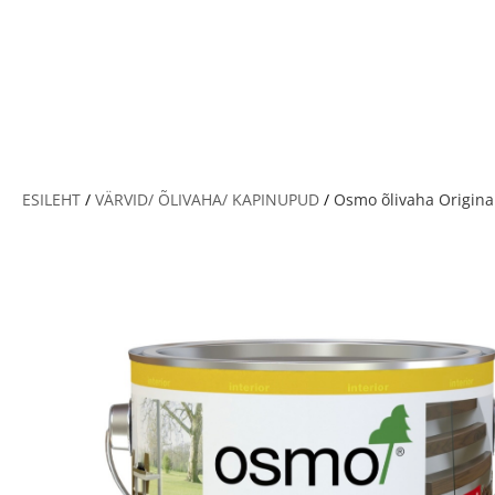
V
ESILEHT
/
VÄRVID/ ÕLIVAHA/ KAPINUPUD
/
Osmo õlivaha Original