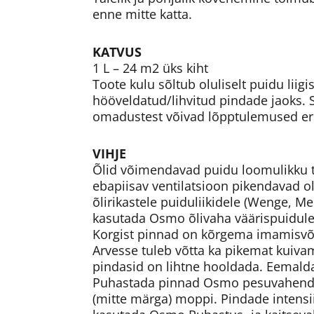
enne mitte katta.
KATVUS
1 L – 24 m2 üks kiht
Toote kulu sõltub oluliselt puidu liig
hööveldatud/lihvitud pindade jaoks. Sõ
omadustest võivad lõpptulemused er
VIHJE
Õlid võimendavad puidu loomulikku too
ebapiisav ventilatsioon pikendavad olu
õlirikastele puiduliikidele (Wenge, M
kasutada Osmo õlivaha väärispuidule
Korgist pinnad on kõrgema imamisvõi
Arvesse tuleb võtta ka pikemat kuiva
pindasid on lihtne hooldada. Eemald
Puhastada pinnad Osmo pesuvahendi W
(mitte märga) moppi. Pindade intens