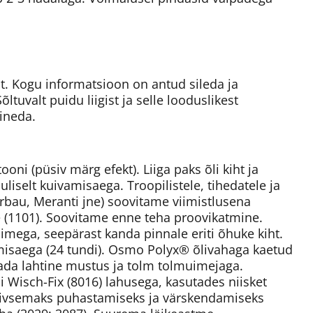
ist. Kogu informatsioon on antud sileda ja
ltuvalt puidu liigist ja selle looduslikest
ineda.
ni (püsiv märg efekt). Liiga paks õli kiht ja
liselt kuivamisaega. Troopilistele, tihedatele ja
erbau, Meranti jne) soovitame viimistlusena
 (1101). Soovitame enne teha proovikatmine.
mega, seepärast kanda pinnale eriti õhuke kiht.
misaega (24 tundi). Osmo Polyx® õlivahaga kaetud
ada lahtine mustus ja tolm tolmuimejaga.
isch-Fix (8016) lahusega, kasutades niisket
iivsemaks puhastamiseks ja värskendamiseks