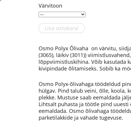
Värvitoon
Lisa ostukorvi
Osmo Polyx Õlivaha on värvitu, siidj
(3065), läikiv (3011)) viimistlusvahen
lõppviimistluskihina. Võib kasutada k
kivipindade õlitamiseks. Sobib ka mö
Osmo Polyx-õlivahaga töödeldud pind j
hülgav. Pind talub veini, õlle, koola,
plekke. Mustuse saab eemaldada jäljet
Lihtsalt puhasta ja töötle pind uuesti 
eemaldada. Osmo õlivahaga töödeldu
parketilakkide ja vahade tugevuse.