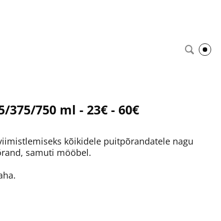
/375/750 ml - 23€ - 60€
iimistlemiseks kõikidele puitpõrandatele nagu
põrand, samuti mööbel.
aha.