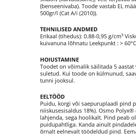
(benseenivaba). Toode vastab EL mää
500gr/l (Cat A/i (2010)).
TEHNILISED ANDMED
Erikaal (tihedus): 0.88-0,95 g/cm³ Vi
kuivanuna lõhnatu Leekpunkt : > 60°
HOIUSTAMINE
Toodet on võimalik säilitada 5 aastat 
suletud. Kui toode on külmunud, saav
tunni jooksul.
EELTÖÖD
Puidu, korgi või saepuruplaadi pind
niiskusesisaldus 18%). Osmo Polyx® õ
lahjenda, sega hoolikalt. Pind peab o
puidupahtliga. Kanda ainult pindadele
õrnalt eelnevalt töödeldud pind. Eemal