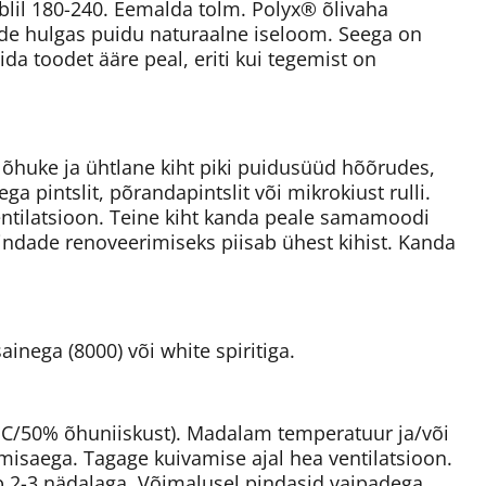
lil 180-240. Eemalda tolm. Polyx® õlivaha
ade hulgas puidu naturaalne iseloom. Seega on
a toodet ääre peal, eriti kui tegemist on
 õhuke ja ühtlane kiht piki puidusüüd hõõrudes,
 pintslit, põrandapintslit või mikrokiust rulli.
entilatsioon. Teine kiht kanda peale samamoodi
 pindade renoveerimiseks piisab ühest kihist. Kanda
nega (8000) või white spiritiga.
3°C/50% õhuniiskust). Madalam temperatuur ja/või
isaega. Tagage kuivamise ajal hea ventilatsioon.
b 2-3 nädalaga. Võimalusel pindasid vaipadega