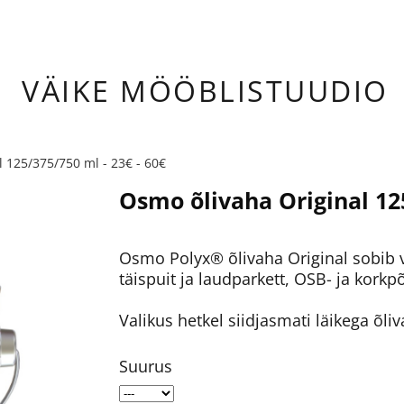
ÄIKE
MÖÖBLISTUUDIO
 125/375/750 ml - 23€ - 60€
Osmo õlivaha Original 125
Osmo Polyx® õlivaha Original sobib v
täispuit ja laudparkett, OSB- ja kork
Valikus hetkel siidjasmati läikega õliv
Suurus