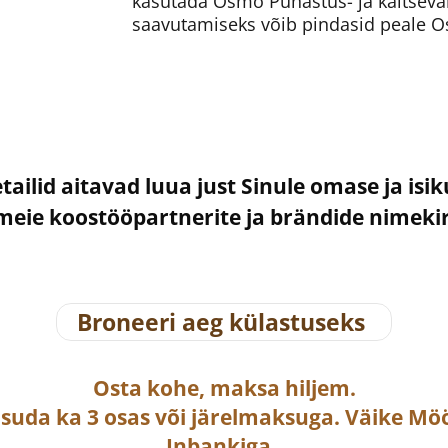
kasutada Osmo Puhastus- ja kaitseva
saavutamiseks võib pindasid peale O
etailid aitavad luua just Sinule omase ja isi
– meie koostööpartnerite ja brändide nimek
Broneeri aeg külastuseks
Osta
kohe, maksa hiljem.
asuda ka
3 osas või järelmaksuga
. Väike Mö
Inbankiga.