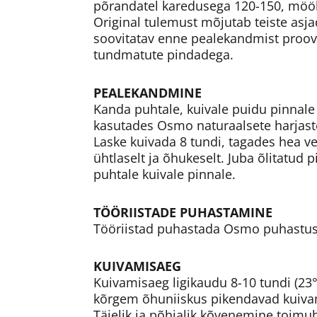
põrandatel karedusega 120-150, mööb
Original tulemust mõjutab teiste asj
soovitatav enne pealekandmist proovid
tundmatute pindadega.
PEALEKANDMINE
Kanda puhtale, kuivale puidu pinnale
kasutades Osmo naturaalsete harjastega
Laske kuivada 8 tundi, tagades hea v
ühtlaselt ja õhukeselt. Juba õlitatud
puhtale kuivale pinnale.
TÖÖRIISTADE PUHASTAMINE
Tööriistad puhastada Osmo puhastusai
KUIVAMISAEG
Kuivamisaeg ligikaudu 8-10 tundi (2
kõrgem õhuniiskus pikendavad kuivam
Täielik ja põhjalik kõvenemine toimu