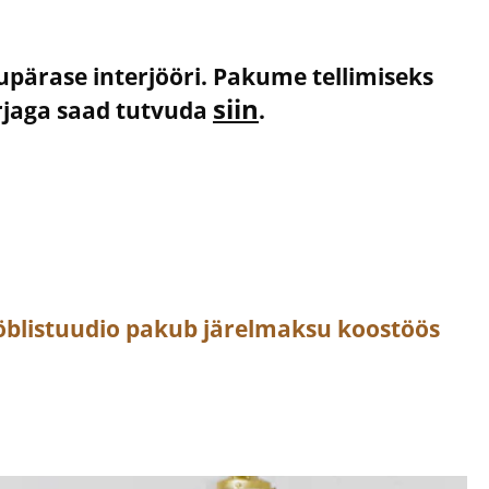
kupärase interjööri. Pakume tellimiseks
siin
irjaga saad tutvuda
.
öblistuudio pakub järelmaksu koostöös