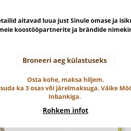
etailid aitavad luua just Sinule omase ja isi
– meie koostööpartnerite ja brändide nimek
Broneeri aeg külastuseks
Osta
kohe, maksa hiljem.
asuda ka
3 osas või järelmaksuga
. Väike Mö
Inbankiga.
Rohkem infot