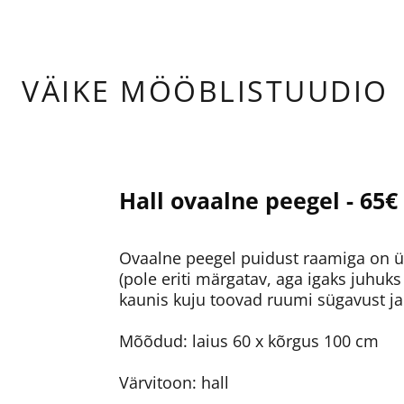
ÄIKE
MÖÖBLISTUUDIO
Hall ovaalne peegel - 65€
Ovaalne peegel puidust raamiga on ül
(pole eriti märgatav, aga igaks juhuks
kaunis kuju toovad ruumi sügavust ja i
Mõõdud: laius 60 x kõrgus 100 cm
Värvitoon: hall