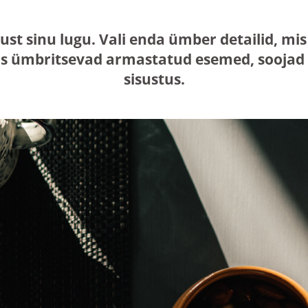
just sinu lugu. Vali enda ümber detailid, 
s ümbritsevad armastatud esemed, soojad n
sisustus.