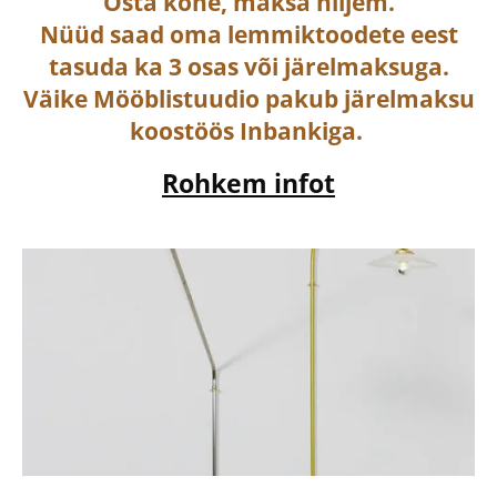
Osta
kohe, maksa hiljem.
Nüüd saad oma lemmiktoodete eest
tasuda ka
3 osas või järelmaksuga
.
Väike Mööblistuudio pakub järelmaksu
koostöös Inbankiga.
Rohkem infot