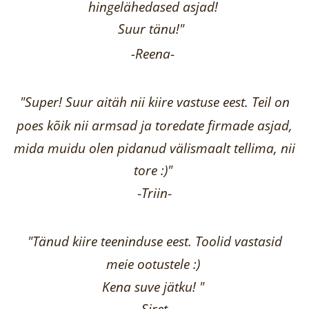
hingelähedased asjad!
Suur tänu!"
-Reena
-
"Super! Suur aitäh nii kiire vastuse eest. Teil on
poes kõik nii armsad ja toredate firmade asjad,
mida muidu olen pidanud välismaalt tellima,
nii
tore :)"
-
Triin
-
"Tänud kiire teeninduse eest. Toolid vastasid
meie ootustele :)
Kena suve jätku! "
-Siret-