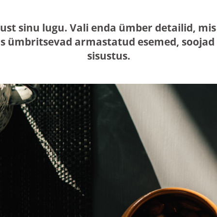
just sinu lugu. Vali enda ümber detailid, 
s ümbritsevad armastatud esemed, soojad n
sisustus.