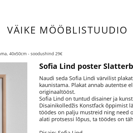
ÄIKE
MÖÖBLISTUUDIO
omma, 40x50cm - soodushind 29€
Sofia Lind poster Slatt
Naudi seda Sofia Lindi värvilist plaka
kaunistama. Plakat annab autentse e
originaaltööst.
Sofia Lind on tuntud disainer ja kunst
Disainikolledžis Konstfack õppimist l
töödes on palju mustreid ning need on
alati protsessi lõpus, ta töödes on tä
Disain: Sofia Lind