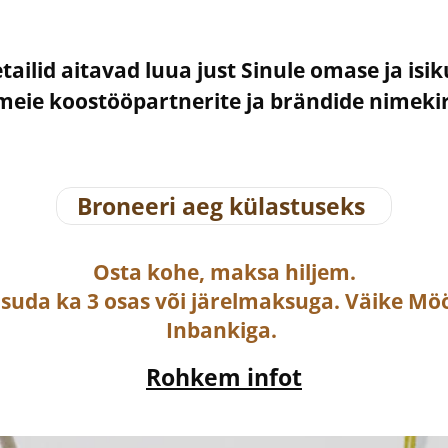
etailid aitavad luua just Sinule omase ja isi
– meie koostööpartnerite ja brändide nimek
Broneeri aeg külastuseks
Osta
kohe, maksa hiljem.
asuda ka
3 osas või järelmaksuga
. Väike Mö
Inbankiga.
Rohkem infot