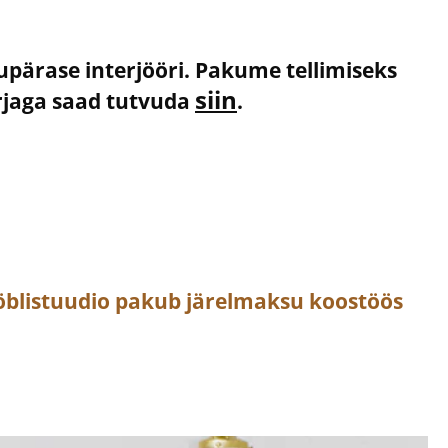
kupärase interjööri. Pakume tellimiseks
siin
irjaga saad tutvuda
.
öblistuudio pakub järelmaksu koostöös