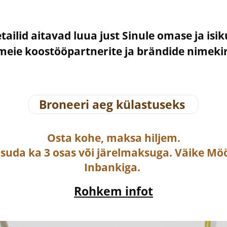
etailid aitavad luua just Sinule omase ja isi
– meie koostööpartnerite ja brändide nimek
Broneeri aeg külastuseks
Osta
kohe, maksa hiljem.
asuda ka
3 osas või järelmaksuga
. Väike Mö
Inbankiga.
Rohkem infot