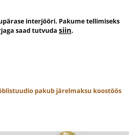
kupärase interjööri. Pakume tellimiseks
siin
irjaga saad tutvuda
.
öblistuudio pakub järelmaksu koostöös