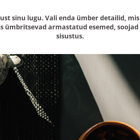
just sinu lugu. Vali enda ümber detailid, 
s ümbritsevad armastatud esemed, soojad n
sisustus.