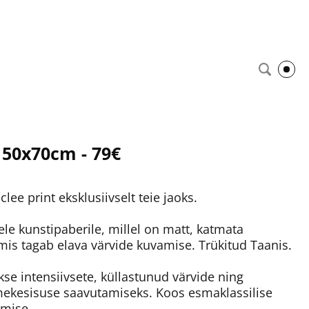
 50x70cm - 79€
lee print eksklusiivselt teie jaoks.
ele kunstipaberile, millel on matt, katmata
 mis tagab elava värvide kuvamise. Trükitud Taanis.
kse intensiivsete, küllastunud värvide ning
ekesisuse saavutamiseks. Koos esmaklassilise
imise.