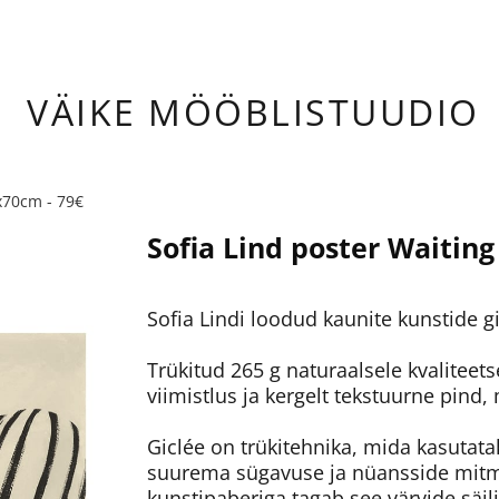
ÄIKE
MÖÖBLISTUUDIO
x70cm - 79€
Sofia Lind poster Waiting
Sofia Lindi loodud kaunite kunstide gic
Trükitud 265 g naturaalsele kvaliteets
viimistlus ja kergelt tekstuurne pind,
Giclée on trükitehnika, mida kasutata
suurema sügavuse ja nüansside mitm
kunstipaberiga tagab see värvide säil