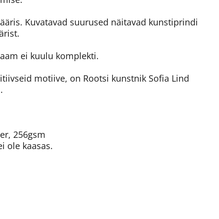
e ääris. Kuvatavad suurused näitavad kunstiprindi
rist.
aam ei kuulu komplekti.
iivseid motiive, on Rootsi kunstnik Sofia Lind
.
ber, 256gsm
i ole kaasas.