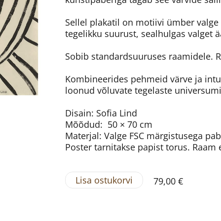
Sellel plakatil on motiivi ümber valg
tegelikku suurust, sealhulgas valget ää
Sobib standardsuuruses raamidele. R
Kombineerides pehmeid värve ja intuit
loonud võluvate tegelaste universumi
Disain: Sofia Lind
Mõõdud: 50 × 70 cm
Materjal: Valge FSC märgistusega pa
Poster tarnitakse papist torus. Raam e
Lisa ostukorvi
79,00 €