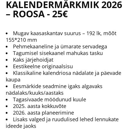
KALENDERMÄRKMIK 2026
– ROOSA - 25€
Mugav kaasaskantav suurus – 192 lk, mõõt
155*210 mm
Pehmekaaneline ja ümarate servadega
Tagumisel sisekaanel mahukas tasku
Kaks järjehoidjat
Eestikeelne originaalsisu
Klassikaline kalendriosa nädalate ja päevade
kaupa
Eesmärkide seadmine igaks algavaks
nädalaks/kuuks/aastaks
Tagasivaade möödunud kuule
2025. aasta kokkuvõte
2026. aasta planeerimine
Lisaks valged ja ruudulised lehed lennukate
ideede jaoks