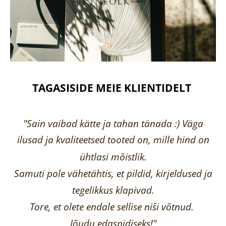
TAGASISIDE MEIE KLIENTIDELT
"Sain vaibad kätte ja tahan tänada :) Väga
ilusad ja kvaliteetsed tooted on, mille hind on
ühtlasi mõistlik.
Samuti pole vähetähtis, et pildid, kirjeldused ja
tegelikkus klapivad.
Tore, et olete endale sellise niši võtnud.
Jõudu edaspidiseks!"