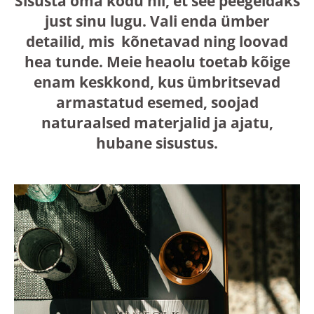
Sisusta oma kodu nii, et see peegeldaks
just sinu lugu. Vali enda ümber
detailid, mis kõnetavad ning loovad
hea tunde. Meie heaolu toetab kõige
enam keskkond, kus ümbritsevad
armastatud esemed, soojad
naturaalsed materjalid ja ajatu,
hubane sisustus.