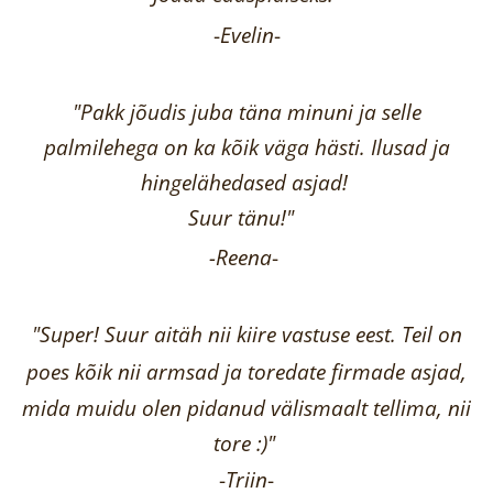
-
Evelin
-
"Pakk jõudis juba täna minuni ja selle
palmilehega on ka kõik väga hästi.
Ilusad ja
hingelähedased asjad!
Suur tänu!"
-Reena
-
"Super! Suur aitäh nii kiire vastuse eest. Teil on
poes kõik nii armsad ja toredate firmade asjad,
mida muidu olen pidanud välismaalt tellima,
nii
tore :)"
-
Triin
-