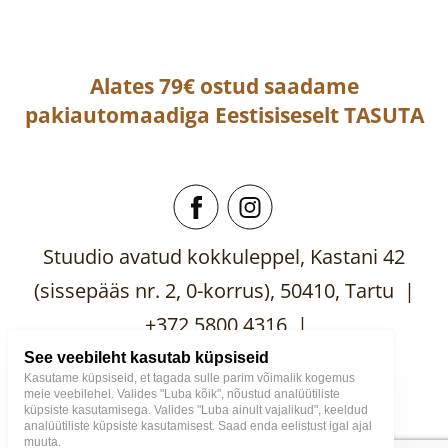
Alates 79€ ostud saadame
pakiautomaadiga
Eestisiseselt
TASUTA
Stuudio avatud kokkuleppel, Kastani 42
(sissepääs nr. 2, 0-korrus), 50410, Tartu |
+372 5800 4316 |
mooblistuudio@gmail.com
See veebileht kasutab küpsiseid
Kasutame küpsiseid, et tagada sulle parim võimalik kogemus
meie veebilehel. Valides "Luba kõik", nõustud analüütiliste
küpsiste kasutamisega. Valides "Luba ainult vajalikud", keeldud
analüütiliste küpsiste kasutamisest. Saad enda eelistust igal ajal
muuta.