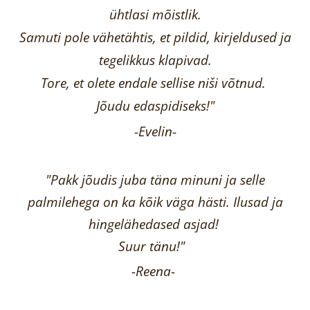
ühtlasi mõistlik.
Samuti pole vähetähtis, et pildid, kirjeldused ja
tegelikkus klapivad.
Tore, et olete endale sellise niši võtnud.
Jõudu edaspidiseks!"
-
Evelin
-
"Pakk jõudis juba täna minuni ja selle
palmilehega on ka kõik väga hästi.
Ilusad ja
hingelähedased asjad!
Suur tänu!"
-Reena
-