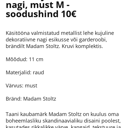
nagi, must M -
soodushind 10€
Käsitööna valmistatud metallist lehe kujuline
dekoratiivne nagi esikusse või garderoobi,
brändilt Madam Stoltz. Kruvi komplektis.
Mõõdud: 11 cm
Materjalid: raud
Värvus: must
Bränd: Madam Stoltz
Taani kaubamärk Madam Stoltz on kuulus oma
boheemlasliku skandinaavialiku disaini poolest,
kasutades rikkalikke värve, kangaid, tekstuure ja