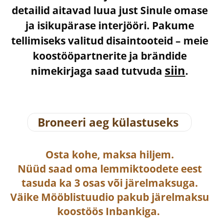
detailid aitavad luua just Sinule omase
ja isikupärase interjööri. Pakume
tellimiseks valitud disaintooteid – meie
koostööpartnerite ja brändide
siin
nimekirjaga saad tutvuda
.
Broneeri aeg külastuseks
Osta
kohe, maksa hiljem.
Nüüd saad oma lemmiktoodete eest
tasuda ka
3 osas või järelmaksuga
.
Väike Mööblistuudio pakub järelmaksu
koostöös Inbankiga.