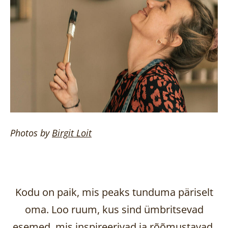
Photos by
Birgit
Loit
Kodu on paik, mis peaks tunduma päriselt
oma. Loo ruum, kus sind ümbritsevad
esemed, mis inspireerivad ja rõõmustavad.