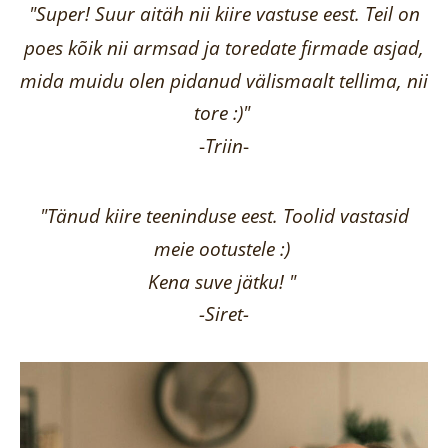
"Super! Suur aitäh nii kiire vastuse eest. Teil on
poes kõik nii armsad ja toredate firmade asjad,
mida muidu olen pidanud välismaalt tellima,
nii
tore :)"
-
Triin
-
"Tänud kiire teeninduse eest. Toolid vastasid
meie ootustele :)
Kena suve jätku! "
-Siret-