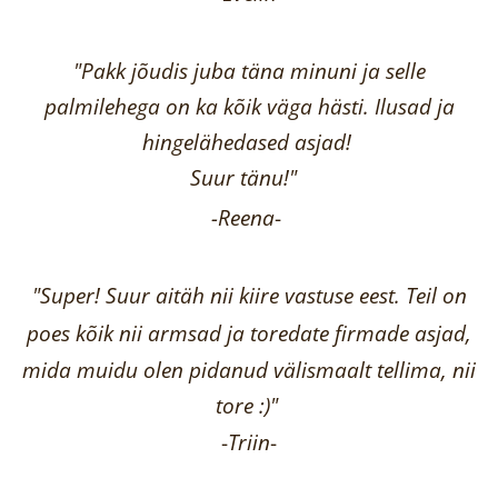
"Pakk jõudis juba täna minuni ja selle
palmilehega on ka kõik väga hästi.
Ilusad ja
hingelähedased asjad!
Suur tänu!"
-Reena
-
"Super! Suur aitäh nii kiire vastuse eest. Teil on
poes kõik nii armsad ja toredate firmade asjad,
mida muidu olen pidanud välismaalt tellima,
nii
tore :)"
-
Triin
-