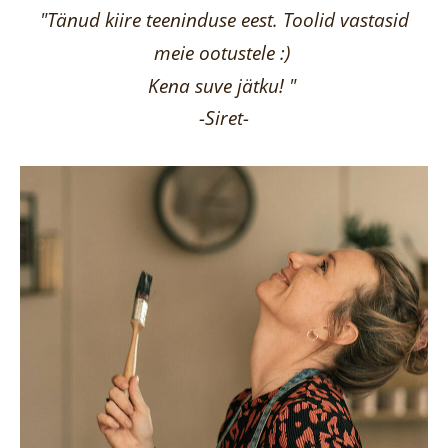
"Tänud kiire teeninduse eest. Toolid vastasid
meie ootustele :)
Kena suve jätku! "
-Siret-