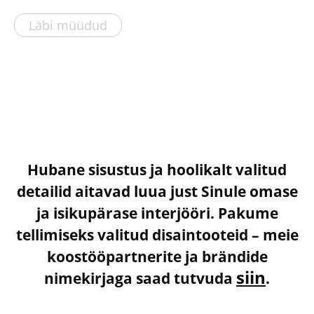
Läbi müüdud
Hubane sisustus ja hoolikalt valitud
detailid aitavad luua just Sinule omase
ja isikupärase interjööri. Pakume
tellimiseks valitud disaintooteid – meie
koostööpartnerite ja brändide
siin
nimekirjaga saad tutvuda
.