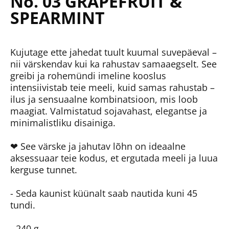
No. 03 GRAPEFRUIT &
SPEARMINT
Kujutage ette jahedat tuult kuumal suvepäeval –
nii värskendav kui ka rahustav samaaegselt. See
greibi ja rohemündi imeline kooslus
intensiivistab teie meeli, kuid samas rahustab –
ilus ja sensuaalne kombinatsioon, mis loob
maagiat. Valmistatud sojavahast, elegantse ja
minimalistliku disainiga.
❤ See värske ja jahutav lõhn on ideaalne
aksessuaar teie kodus, et ergutada meeli ja luua
kerguse tunnet.
- Seda kaunist küünalt saab nautida kuni 45
tundi.
- 240 g