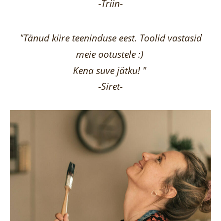
-
Triin
-
"Tänud kiire teeninduse eest. Toolid vastasid
meie ootustele :)
Kena suve jätku! "
-Siret-