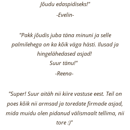
Jõudu edaspidiseks!"
-
Evelin
-
"Pakk jõudis juba täna minuni ja selle
palmilehega on ka kõik väga hästi.
Ilusad ja
hingelähedased asjad!
Suur tänu!"
-Reena
-
"Super! Suur aitäh nii kiire vastuse eest. Teil on
poes kõik nii armsad ja toredate firmade asjad,
mida muidu olen pidanud välismaalt tellima,
nii
tore :)"