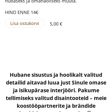
hubaseks ja omanäoliseks muuta.
HIND ENNE 14€
Lisa ostukorvi
5,00 €
Hubane sisustus ja hoolikalt valitud
detailid aitavad luua just Sinule omase
ja isikupärase interjööri. Pakume
tellimiseks valitud disaintooteid – meie
koostööpartnerite ja brändide