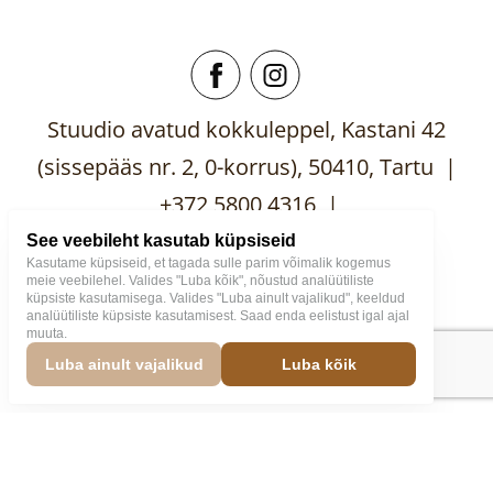
Stuudio avatud kokkuleppel, Kastani 42
(sissepääs nr. 2, 0-korrus), 50410, Tartu |
+372 5800 4316 |
mooblistuudio@gmail.com
See veebileht kasutab küpsiseid
Kasutame küpsiseid, et tagada sulle parim võimalik kogemus
meie veebilehel. Valides "Luba kõik", nõustud analüütiliste
küpsiste kasutamisega. Valides "Luba ainult vajalikud", keeldud
analüütiliste küpsiste kasutamisest. Saad enda eelistust igal ajal
muuta.
Mööblistuudio
2026
Väike
Luba ainult vajalikud
Luba kõik