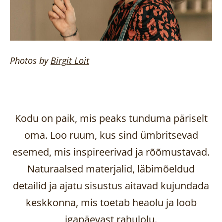
Photos by
Birgit
Loit
Kodu on paik, mis peaks tunduma päriselt
oma. Loo ruum, kus sind ümbritsevad
esemed, mis inspireerivad ja rõõmustavad.
Naturaalsed materjalid, läbimõeldud
detailid ja ajatu sisustus aitavad kujundada
keskkonna, mis toetab heaolu ja loob
igapäevast rahulolu.