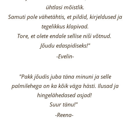
ühtlasi mõistlik.
Samuti pole vähetähtis, et pildid, kirjeldused ja
tegelikkus klapivad.
Tore, et olete endale sellise niši võtnud.
Jõudu edaspidiseks!"
-
Evelin
-
"Pakk jõudis juba täna minuni ja selle
palmilehega on ka kõik väga hästi.
Ilusad ja
hingelähedased asjad!
Suur tänu!"
-Reena
-