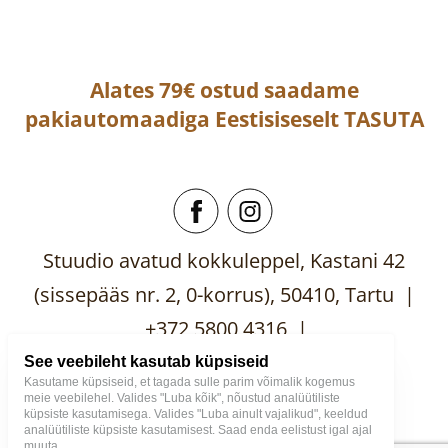
Alates 79€ ostud saadame
pakiautomaadiga
Eestisiseselt
TASUTA
Stuudio avatud kokkuleppel, Kastani 42
(sissepääs nr. 2, 0-korrus), 50410, Tartu |
+372 5800 4316 |
mooblistuudio@gmail.com
See veebileht kasutab küpsiseid
Kasutame küpsiseid, et tagada sulle parim võimalik kogemus
meie veebilehel. Valides "Luba kõik", nõustud analüütiliste
küpsiste kasutamisega. Valides "Luba ainult vajalikud", keeldud
analüütiliste küpsiste kasutamisest. Saad enda eelistust igal ajal
muuta.