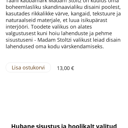
Taani kaubamärk Madam Stoltz on kuulus oma
boheemlasliku skandinaavialiku disaini poolest,
kasutades rikkalikke värve, kangaid, tekstuure ja
naturaalseid materjale, et luua isikupärast
interjööri. Toodete valikus on alates
valgustusest kuni hoiu lahenduste ja pehme
sisustuseni - Madam Stoltzi valikust leiad disain
lahendused oma kodu värskendamiseks.
Lisa ostukorvi
13,00 €
Hubane sisustus ja hoolikalt valitud