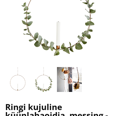
Ringi kujuline
küünlahaoidja, messing -