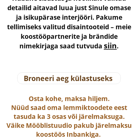
detailid aitavad luua just Sinule omase
ja isikupärase interjööri. Pakume
tellimiseks valitud disaintooteid – meie
koostööpartnerite ja brändide
siin
nimekirjaga saad tutvuda
.
Broneeri aeg külastuseks
Osta
kohe, maksa hiljem.
Nüüd saad oma lemmiktoodete eest
tasuda ka
3 osas või järelmaksuga
.
Väike Mööblistuudio pakub järelmaksu
koostöös Inbankiga.