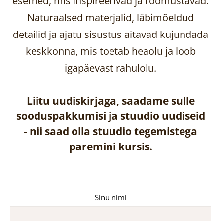
esemed, mis inspireerivad ja rõõmustavad.
Naturaalsed materjalid, läbimõeldud
detailid ja ajatu sisustus aitavad kujundada
keskkonna, mis toetab heaolu ja loob
igapäevast rahulolu.
Liitu uudiskirjaga, saadame sulle
sooduspakkumisi ja stuudio uudiseid
-
nii saad olla stuudio tegemistega
paremini kursis.
Sinu nimi