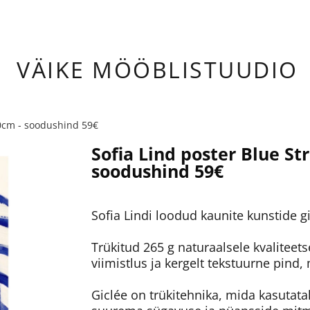
ÄIKE
MÖÖBLISTUUDIO
70cm - soodushind 59€
Sofia Lind poster Blue St
soodushind 59€
Sofia Lindi loodud kaunite kunstide gic
Trükitud 265 g naturaalsele kvaliteets
viimistlus ja kergelt tekstuurne pind,
Giclée on trükitehnika, mida kasutata