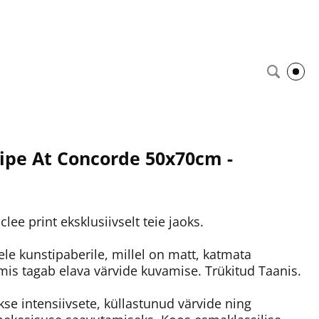
ripe At Concorde 50x70cm -
lee print eksklusiivselt teie jaoks.
ele kunstipaberile, millel on matt, katmata
 mis tagab elava värvide kuvamise. Trükitud Taanis.
kse intensiivsete, küllastunud värvide ning