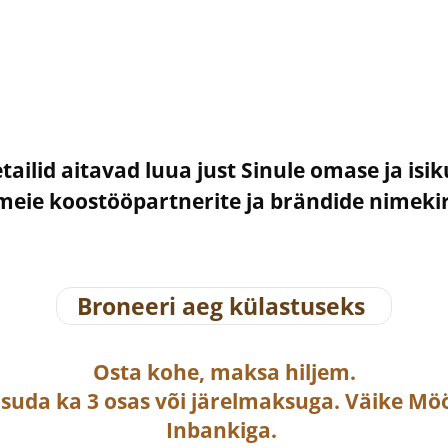
etailid aitavad luua just Sinule omase ja isi
– meie koostööpartnerite ja brändide nimek
Broneeri aeg külastuseks
Osta
kohe, maksa hiljem.
asuda ka
3 osas või järelmaksuga
. Väike Mö
Inbankiga.