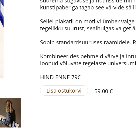
suurema sügavuse ja nüansside mitm
kunstipaberiga tagab see värvide säil
Sellel plakatil on motiivi ümber valg
tegelikku suurust, sealhulgas valget ää
Sobib standardsuuruses raamidele. R
Kombineerides pehmeid värve ja intuit
loonud võluvate tegelaste universumi
HIND ENNE 79€
Lisa ostukorvi
59,00 €