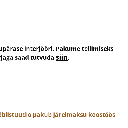
kupärase interjööri. Pakume tellimiseks
siin
irjaga saad tutvuda
.
öblistuudio pakub järelmaksu koostöös