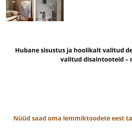
Hubane sisustus ja hoolikalt valitud d
valitud disaintooteid 
Nüüd saad oma lemmiktoodete eest t