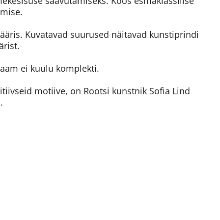
ekesisuse saavutamiseks. Koos esmaklassilise
imise.
e ääris. Kuvatavad suurused näitavad kunstiprindi
rist.
aam ei kuulu komplekti.
iivseid motiive, on Rootsi kunstnik Sofia Lind
.