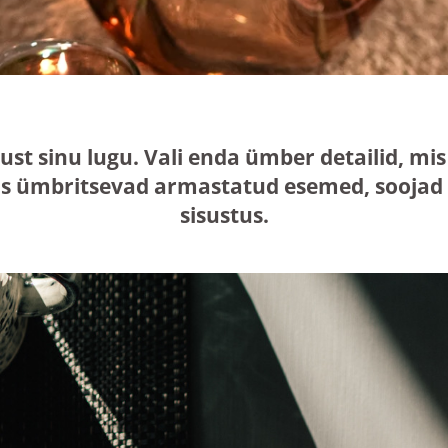
just sinu lugu. Vali enda ümber detailid, 
s ümbritsevad armastatud esemed, soojad n
sisustus.