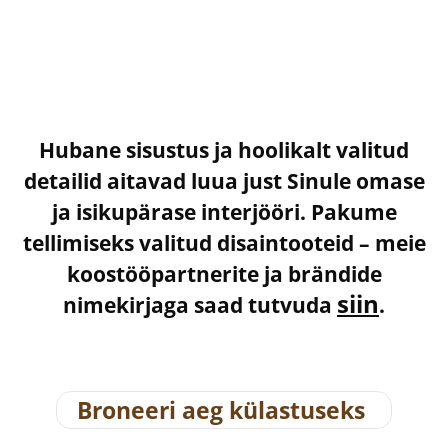
Hubane sisustus ja hoolikalt valitud
detailid aitavad luua just Sinule omase
ja isikupärase interjööri. Pakume
tellimiseks valitud disaintooteid – meie
koostööpartnerite ja brändide
siin
nimekirjaga saad tutvuda
.
Broneeri aeg külastuseks