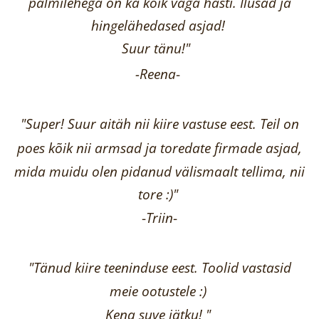
palmilehega on ka kõik väga hästi.
Ilusad ja
hingelähedased asjad!
Suur tänu!"
-Reena
-
"Super! Suur aitäh nii kiire vastuse eest. Teil on
poes kõik nii armsad ja toredate firmade asjad,
mida muidu olen pidanud välismaalt tellima,
nii
tore :)"
-
Triin
-
"Tänud kiire teeninduse eest. Toolid vastasid
meie ootustele :)
Kena suve jätku! "