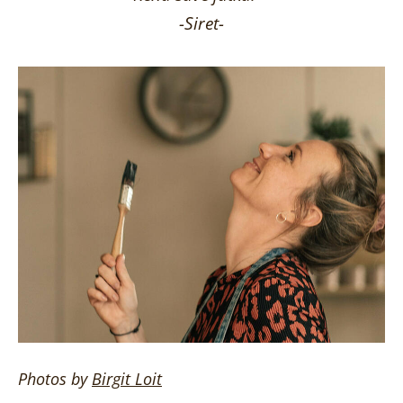
-Siret-
Photos by
Birgit
Loit