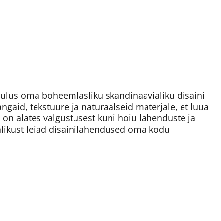
lus oma boheemlasliku skandinaavialiku disaini
angaid, tekstuure ja naturaalseid materjale, et luua
s on alates valgustusest kuni hoiu lahenduste ja
alikust leiad disainilahendused oma kodu