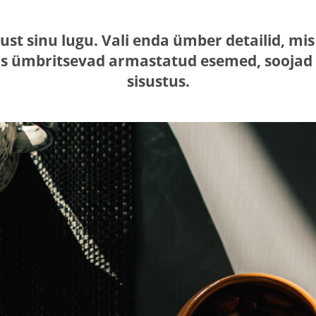
just sinu lugu. Vali enda ümber detailid, 
s ümbritsevad armastatud esemed, soojad n
sisustus.