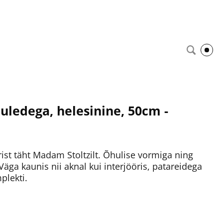
uledega, helesinine, 50cm -
rist täht Madam Stoltzilt. Õhulise vormiga ning
Väga kaunis nii aknal kui interjööris, patareidega
plekti.