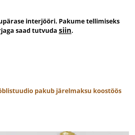
kupärase interjööri. Pakume tellimiseks
siin
irjaga saad tutvuda
.
öblistuudio pakub järelmaksu koostöös