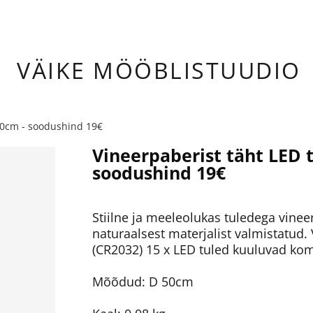
ÄIKE
MÖÖBLISTUUDIO
 50cm - soodushind 19€
Vineerpaberist täht LED t
soodushind 19€
Stiilne ja meeleolukas tuledega vinee
naturaalsest materjalist valmistatud. 
(CR2032) 15 x LED tuled kuuluvad kom
Mõõdud: D 50cm