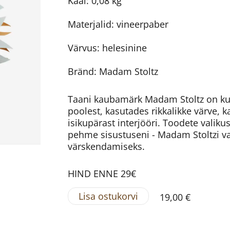
Kaal: 0,08 kg
Materjalid: vineerpaber
Värvus: helesinine
Bränd: Madam Stoltz
Taani kaubamärk Madam Stoltz on kuu
poolest, kasutades rikkalikke värve, k
isikupärast interjööri. Toodete valiku
pehme sisustuseni - Madam Stoltzi v
värskendamiseks.
HIND ENNE 29€
Lisa ostukorvi
19,00 €