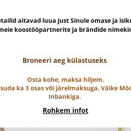
etailid aitavad luua just Sinule omase ja isi
– meie koostööpartnerite ja brändide nimek
Broneeri aeg külastuseks
Osta
kohe, maksa hiljem.
asuda ka
3 osas või järelmaksuga
. Väike Mö
Inbankiga.
Rohkem infot