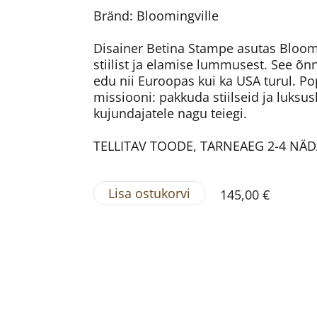
Bränd: Bloomingville
Disainer Betina Stampe asutas Bloomi
stiilist ja elamise lummusest. See õn
edu nii Euroopas kui ka USA turul. Po
missiooni: pakkuda stiilseid ja luksus
kujundajatele nagu teiegi.
TELLITAV TOODE, TARNEAEG 2-4 NÄ
Lisa ostukorvi
145,00 €