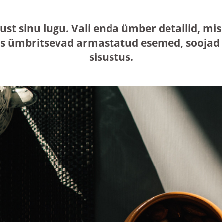
just sinu lugu. Vali enda ümber detailid, 
s ümbritsevad armastatud esemed, soojad n
sisustus.