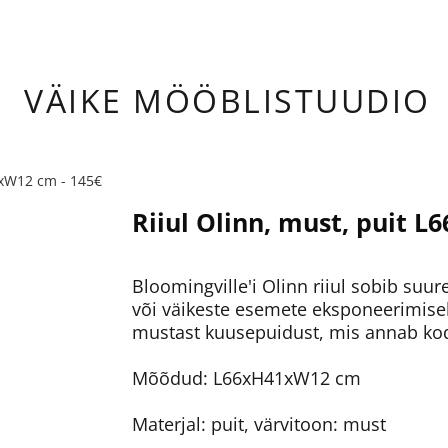
ÄIKE
MÖÖBLISTUUDIO
1xW12 cm - 145€
Riiul Olinn, must, puit 
Bloomingville'i Olinn riiul sobib suur
või väikeste esemete eksponeerimisek
mustast kuusepuidust, mis annab ko
Mõõdud: L66xH41xW12 cm
Materjal: puit, värvitoon: must