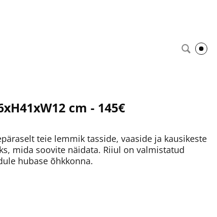
L66xH41xW12 cm - 145€
epäraselt teie lemmik tasside, vaaside ja kausikeste
s, mida soovite näidata. Riiul on valmistatud
dule hubase õhkkonna.