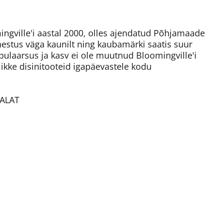
ngville'i aastal 2000, olles ajendatud Põhjamaade
nestus väga kaunilt ning kaubamärki saatis suur
pulaarsus ja kasv ei ole muutnud Bloomingville'i
likke disinitooteid igapäevastele kodu
DALAT