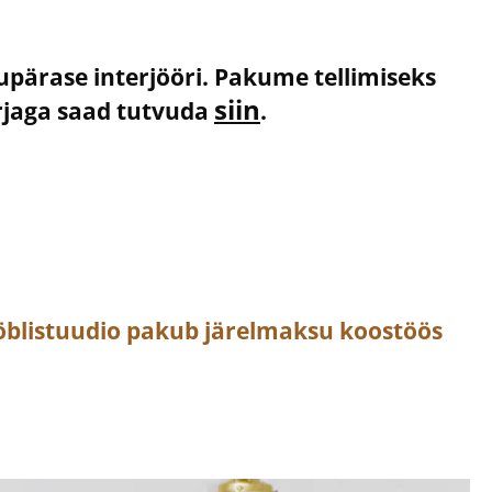
kupärase interjööri. Pakume tellimiseks
siin
irjaga saad tutvuda
.
öblistuudio pakub järelmaksu koostöös