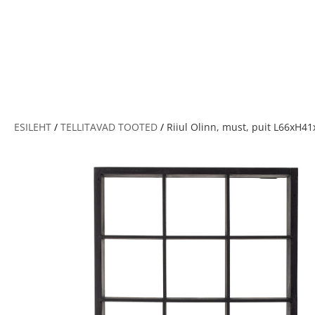
V
ESILEHT
/
TELLITAVAD TOOTED
/
Riiul Olinn, must, puit L66xH4