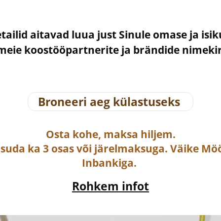
etailid aitavad luua just Sinule omase ja isi
– meie koostööpartnerite ja brändide nimek
Broneeri aeg külastuseks
Osta
kohe, maksa hiljem.
asuda ka
3 osas või järelmaksuga
. Väike Mö
Inbankiga.
Rohkem infot