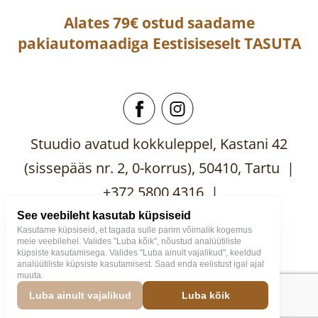
Alates 79€ ostud saadame
pakiautomaadiga
Eestisiseselt
TASUTA
Stuudio avatud kokkuleppel, Kastani 42
(sissepääs nr. 2, 0-korrus), 50410, Tartu |
+372 5800 4316 |
mooblistuudio@gmail.com
See veebileht kasutab küpsiseid
Kasutame küpsiseid, et tagada sulle parim võimalik kogemus
meie veebilehel. Valides "Luba kõik", nõustud analüütiliste
küpsiste kasutamisega. Valides "Luba ainult vajalikud", keeldud
analüütiliste küpsiste kasutamisest. Saad enda eelistust igal ajal
muuta.
Mööblistuudio
2026
Väike
Luba ainult vajalikud
Luba kõik