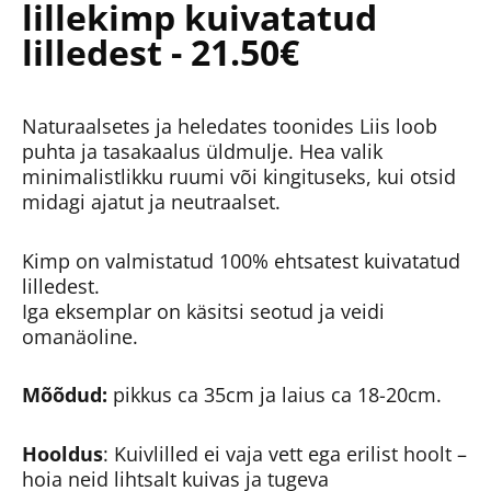
lillekimp kuivatatud
lilledest - 21.50€
Naturaalsetes ja heledates toonides Liis loob
puhta ja tasakaalus üldmulje. Hea valik
minimalistlikku ruumi või kingituseks, kui otsid
midagi ajatut ja neutraalset.
Kimp on valmistatud 100% ehtsatest kuivatatud
lilledest.
Iga eksemplar on käsitsi seotud ja veidi
omanäoline.
Mõõdud:
pikkus ca 35cm ja laius ca 18-20cm.
Hooldus
: Kuivlilled ei vaja vett ega erilist hoolt –
hoia neid lihtsalt kuivas ja tugeva