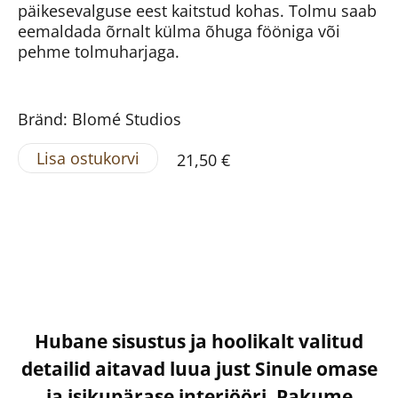
päikesevalguse eest kaitstud kohas. Tolmu saab
eemaldada õrnalt külma õhuga fööniga või
pehme tolmuharjaga.
Bränd: Blomé Studios
Lisa ostukorvi
21,50 €
Hubane sisustus ja hoolikalt valitud
detailid aitavad luua just Sinule omase
ja isikupärase interjööri. Pakume