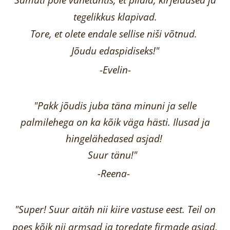
tegelikkus klapivad.
Tore, et olete endale sellise niši võtnud.
Jõudu edaspidiseks!"
-
Evelin
-
"Pakk jõudis juba täna minuni ja selle
palmilehega on ka kõik väga hästi.
Ilusad ja
hingelähedased asjad!
Suur tänu!"
-Reena
-
"Super! Suur aitäh nii kiire vastuse eest. Teil on
poes kõik nii armsad ja toredate firmade asjad,