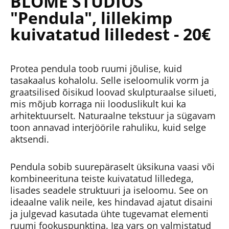
BLOMÉ STUDIOS
"Pendula", lillekimp
kuivatatud lilledest - 20€
Protea pendula toob ruumi jõulise, kuid
tasakaalus kohalolu. Selle iseloomulik vorm ja
graatsilised õisikud loovad skulpturaalse silueti,
mis mõjub korraga nii looduslikult kui ka
arhitektuurselt. Naturaalne tekstuur ja sügavam
toon annavad interjöörile rahuliku, kuid selge
aktsendi.
Pendula sobib suurepäraselt üksikuna vaasi või
kombineerituna teiste kuivatatud lilledega,
lisades seadele struktuuri ja iseloomu. See on
ideaalne valik neile, kes hindavad ajatut disaini
ja julgevad kasutada ühte tugevamat elementi
ruumi fookuspunktina. Iga vars on valmistatud