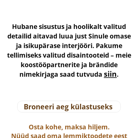
Hubane sisustus ja hoolikalt valitud
detailid aitavad luua just Sinule omase
ja isikupärase interjööri. Pakume
tellimiseks valitud disaintooteid – meie
koostööpartnerite ja brändide
siin
nimekirjaga saad tutvuda
.
Broneeri aeg külastuseks
Osta
kohe, maksa hiljem.
Nüüd saad oma lemmiktoodete eest