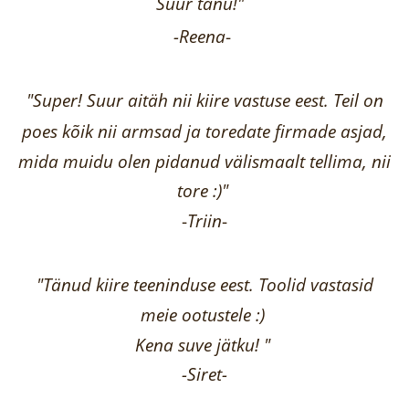
Suur tänu!"
-Reena
-
"Super! Suur aitäh nii kiire vastuse eest. Teil on
poes kõik nii armsad ja toredate firmade asjad,
mida muidu olen pidanud välismaalt tellima,
nii
tore :)"
-
Triin
-
"Tänud kiire teeninduse eest. Toolid vastasid
meie ootustele :)
Kena suve jätku! "
-Siret-