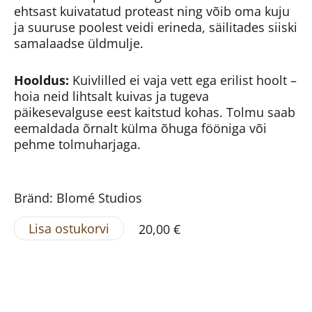
ehtsast kuivatatud proteast ning võib oma kuju
ja suuruse poolest veidi erineda, säilitades siiski
samalaadse üldmulje.
Hooldus:
Kuivlilled ei vaja vett ega erilist hoolt –
hoia neid lihtsalt kuivas ja tugeva
päikesevalguse eest kaitstud kohas. Tolmu saab
eemaldada õrnalt külma õhuga fööniga või
pehme tolmuharjaga.
Bränd: Blomé Studios
Lisa ostukorvi
20,00 €