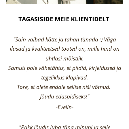
TAGASISIDE MEIE KLIENTIDELT
"Sain vaibad kätte ja tahan tänada :) Väga
ilusad ja kvaliteetsed tooted on, mille hind on
ühtlasi mõistlik.
Samuti pole vähetähtis, et pildid, kirjeldused ja
tegelikkus klapivad.
Tore, et olete endale sellise niši võtnud.
Jõudu edaspidiseks!"
-
Evelin
-
"Pakk jõudis juba täna minuni ja selle