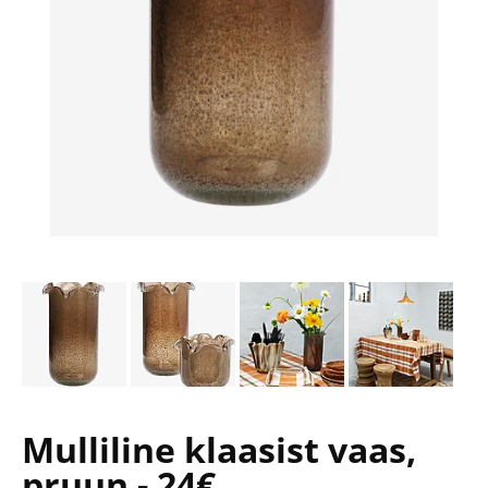
Mulliline klaasist vaas,
pruun - 24€