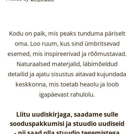
Kodu on paik, mis peaks tunduma päriselt
oma. Loo ruum, kus sind ümbritsevad
esemed, mis inspireerivad ja rõõmustavad.
Naturaalsed materjalid, läbimõeldud
detailid ja ajatu sisustus aitavad kujundada
keskkonna, mis toetab heaolu ja loob
igapäevast rahulolu.
Liitu uudiskirjaga, saadame sulle
sooduspakkumisi ja stuudio uudiseid
-
nii saad olla stuudio tegemistega