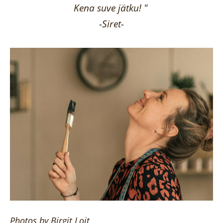
Kena suve jätku! "
-Siret-
Photos by
Birgit
Loit