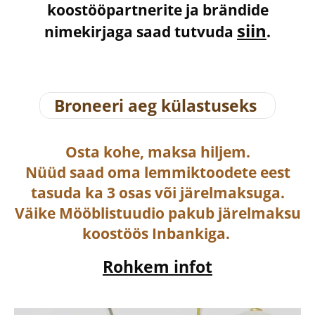
koostööpartnerite ja brändide
siin
nimekirjaga saad tutvuda
.
Broneeri aeg külastuseks
Osta
kohe, maksa hiljem.
Nüüd saad oma lemmiktoodete eest
tasuda ka
3 osas või järelmaksuga
.
Väike Mööblistuudio pakub järelmaksu
koostöös Inbankiga.
Rohkem infot