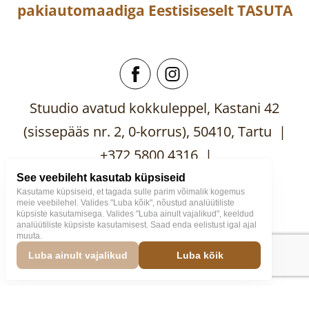
pakiautomaadiga
Eestisiseselt
TASUTA
Stuudio avatud kokkuleppel, Kastani 42
(sissepääs nr. 2, 0-korrus), 50410, Tartu |
+372 5800 4316 |
mooblistuudio@gmail.com
See veebileht kasutab küpsiseid
Kasutame küpsiseid, et tagada sulle parim võimalik kogemus
meie veebilehel. Valides "Luba kõik", nõustud analüütiliste
küpsiste kasutamisega. Valides "Luba ainult vajalikud", keeldud
analüütiliste küpsiste kasutamisest. Saad enda eelistust igal ajal
muuta.
Mööblistuudio
2026
Väike
Luba ainult vajalikud
Luba kõik