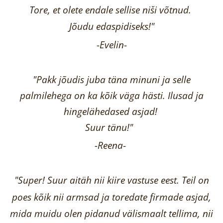
Tore, et olete endale sellise niši võtnud.
Jõudu edaspidiseks!"
-
Evelin
-
"Pakk jõudis juba täna minuni ja selle
palmilehega on ka kõik väga hästi.
Ilusad ja
hingelähedased asjad!
Suur tänu!"
-Reena
-
"Super! Suur aitäh nii kiire vastuse eest. Teil on
poes kõik nii armsad ja toredate firmade asjad,
mida muidu olen pidanud välismaalt tellima,
nii