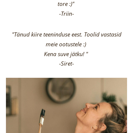
tore :)"
-
Triin
-
"Tänud kiire teeninduse eest. Toolid vastasid
meie ootustele :)
Kena suve jätku! "
-Siret-