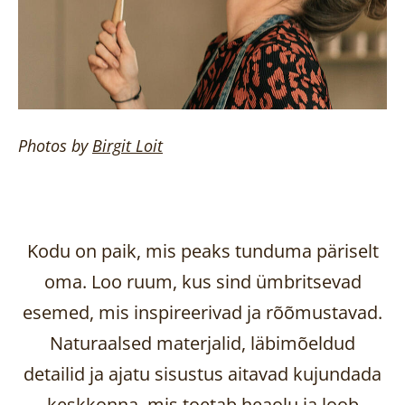
Photos by
Birgit
Loit
Kodu on paik, mis peaks tunduma päriselt
oma. Loo ruum, kus sind ümbritsevad
esemed, mis inspireerivad ja rõõmustavad.
Naturaalsed materjalid, läbimõeldud
detailid ja ajatu sisustus aitavad kujundada
keskkonna, mis toetab heaolu ja loob