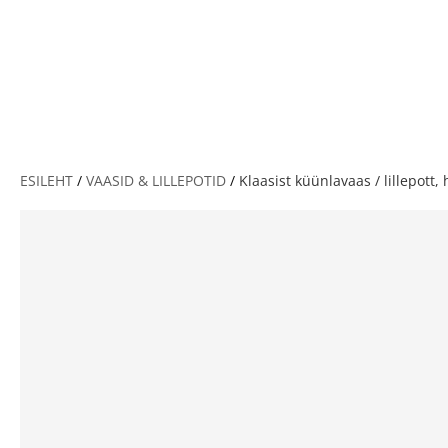
V
ESILEHT
/
VAASID & LILLEPOTID
/
Klaasist küünlavaas / lillepott,