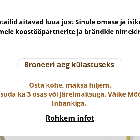
etailid aitavad luua just Sinule omase ja isi
– meie koostööpartnerite ja brändide nimek
Broneeri aeg külastuseks
Osta
kohe, maksa hiljem.
asuda ka
3 osas või järelmaksuga
. Väike Mö
Inbankiga.
Rohkem infot