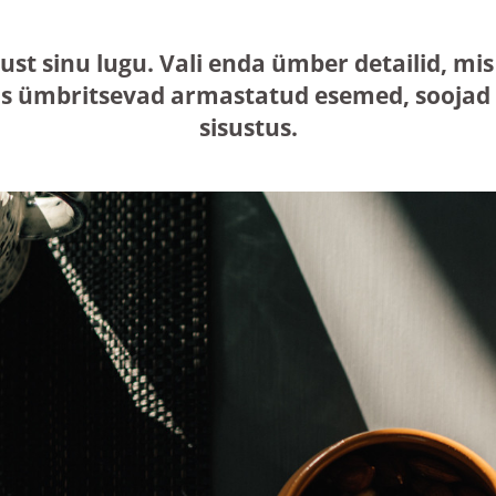
just sinu lugu. Vali enda ümber detailid, 
s ümbritsevad armastatud esemed, soojad n
sisustus.