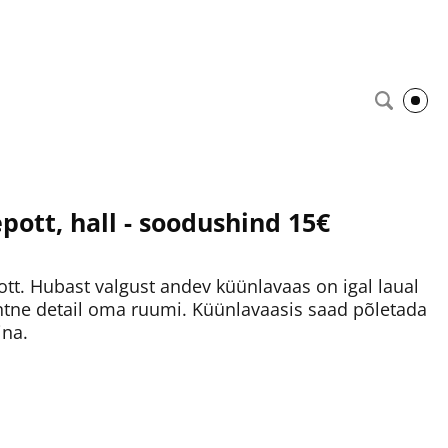
epott, hall - soodushind 15€
epott. Hubast valgust andev küünlavaas on igal laual
egantne detail oma ruumi. Küünlavaasis saad põletada
ina.