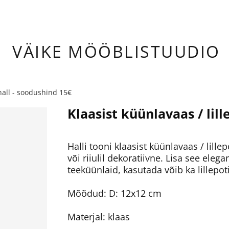
ÄIKE
MÖÖBLISTUUDIO
 hall - soodushind 15€
Klaasist küünlavaas / lill
Halli tooni klaasist küünlavaas / lill
või riiulil dekoratiivne. Lisa see el
teeküünlaid, kasutada võib ka lillepot
Mõõdud: D: 12x12 cm
Materjal: klaas