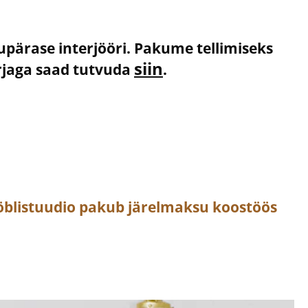
kupärase interjööri. Pakume tellimiseks
siin
irjaga saad tutvuda
.
öblistuudio pakub järelmaksu koostöös