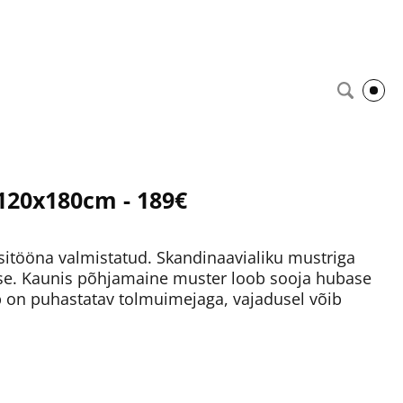
 120x180cm - 189€
sitööna valmistatud. Skandinaavialiku mustriga
esse. Kaunis põhjamaine muster loob sooja hubase
ip on puhastatav tolmuimejaga, vajadusel võib