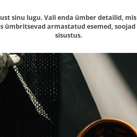
just sinu lugu. Vali enda ümber detailid, 
s ümbritsevad armastatud esemed, soojad n
sisustus.