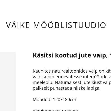
ÄIKE
MÖÖBLISTUUDIO
Käsitsi kootud jute vaip,
Kaunites naturaaltoonides vaip on kä
vaip sobib erinevatesse interjöörid
meeleolu. Naturaalsest jute kiust va
paikselt puhastada niiske lapiga.
Mõõdud: 120x180cm
Värvitoon: naturaalne