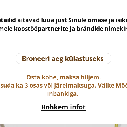
etailid aitavad luua just Sinule omase ja isi
– meie koostööpartnerite ja brändide nimek
Broneeri aeg külastuseks
Osta
kohe, maksa hiljem.
asuda ka
3 osas või järelmaksuga
. Väike Mö
Inbankiga.
Rohkem infot