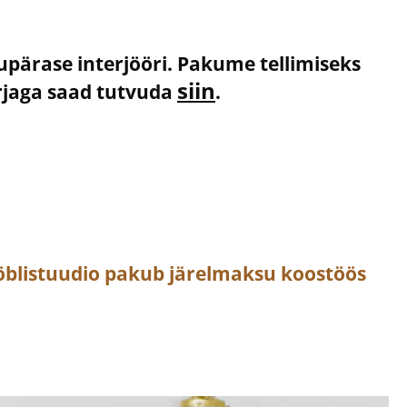
kupärase interjööri. Pakume tellimiseks
siin
irjaga saad tutvuda
.
öblistuudio pakub järelmaksu koostöös