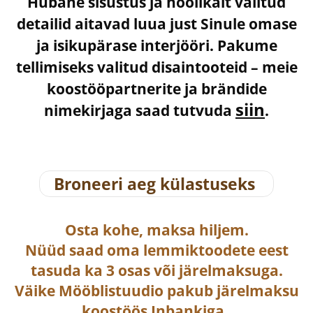
Hubane sisustus ja hoolikalt valitud
detailid aitavad luua just Sinule omase
ja isikupärase interjööri. Pakume
tellimiseks valitud disaintooteid – meie
koostööpartnerite ja brändide
siin
nimekirjaga saad tutvuda
.
Broneeri aeg külastuseks
Osta
kohe, maksa hiljem.
Nüüd saad oma lemmiktoodete eest
tasuda ka
3 osas või järelmaksuga
.
Väike Mööblistuudio pakub järelmaksu
koostöös Inbankiga.