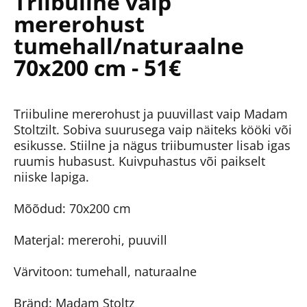
Triibuline vaip
mererohust
tumehall/naturaalne
70x200 cm - 51€
Triibuline mererohust ja puuvillast vaip Madam
Stoltzilt. Sobiva suurusega vaip näiteks kööki või
esikusse. Stiilne ja nägus triibumuster lisab igas
ruumis hubasust. Kuivpuhastus või paikselt
niiske lapiga.
Mõõdud: 70x200 cm
Materjal: mererohi, puuvill
Värvitoon: tumehall, naturaalne
Bränd: Madam Stoltz