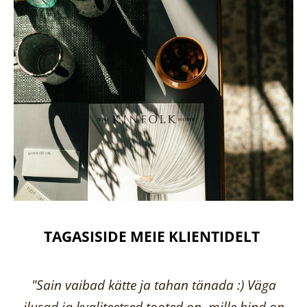
TAGASISIDE MEIE KLIENTIDELT
"Sain vaibad kätte ja tahan tänada :) Väga
ilusad ja kvaliteetsed tooted on, mille hind on