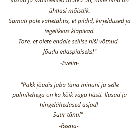
ühtlasi mõistlik.
Samuti pole vähetähtis, et pildid, kirjeldused ja
tegelikkus klapivad.
Tore, et olete endale sellise niši võtnud.
Jõudu edaspidiseks!"
-
Evelin
-
"Pakk jõudis juba täna minuni ja selle
palmilehega on ka kõik väga hästi.
Ilusad ja
hingelähedased asjad!
Suur tänu!"
-Reena
-