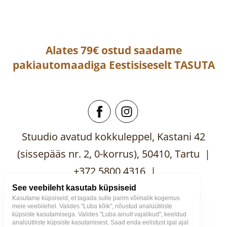
Alates 79€ ostud saadame
pakiautomaadiga
Eestisiseselt
TASUTA
Stuudio avatud kokkuleppel, Kastani 42
(sissepääs nr. 2, 0-korrus), 50410, Tartu |
+372 5800 4316 |
mooblistuudio@gmail.com
See veebileht kasutab küpsiseid
Kasutame küpsiseid, et tagada sulle parim võimalik kogemus
meie veebilehel. Valides "Luba kõik", nõustud analüütiliste
küpsiste kasutamisega. Valides "Luba ainult vajalikud", keeldud
analüütiliste küpsiste kasutamisest. Saad enda eelistust igal ajal