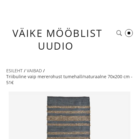
VÄIKE
MÖÖBLIST
UUDIO
ESILEHT
/
VAIBAD
/
Triibuline vaip mererohust tumehall/naturaalne 70x200 cm -
51€