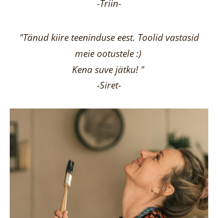
-
Triin
-
"Tänud kiire teeninduse eest. Toolid vastasid
meie ootustele :)
Kena suve jätku! "
-Siret-