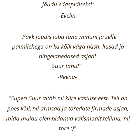
Jõudu edaspidiseks!"
-
Evelin
-
"Pakk jõudis juba täna minuni ja selle
palmilehega on ka kõik väga hästi.
Ilusad ja
hingelähedased asjad!
Suur tänu!"
-Reena
-
"Super! Suur aitäh nii kiire vastuse eest. Teil on
poes kõik nii armsad ja toredate firmade asjad,
mida muidu olen pidanud välismaalt tellima,
nii
tore :)"