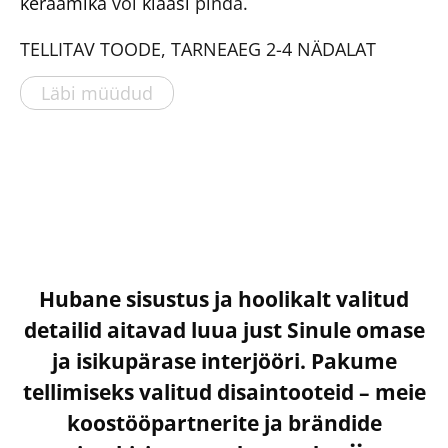
keraamika
või
klaasi
pinda.
TELLITAV TOODE, TARNEAEG 2-4 NÄDALAT
Läbi müüdud
Hubane sisustus ja hoolikalt valitud
detailid aitavad luua just Sinule omase
ja isikupärase interjööri. Pakume
tellimiseks valitud disaintooteid – meie
koostööpartnerite ja brändide