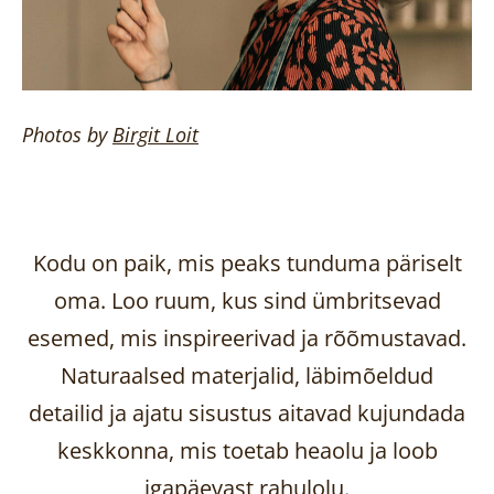
Photos by
Birgit
Loit
Kodu on paik, mis peaks tunduma päriselt
oma. Loo ruum, kus sind ümbritsevad
esemed, mis inspireerivad ja rõõmustavad.
Naturaalsed materjalid, läbimõeldud
detailid ja ajatu sisustus aitavad kujundada
keskkonna, mis toetab heaolu ja loob
igapäevast rahulolu.