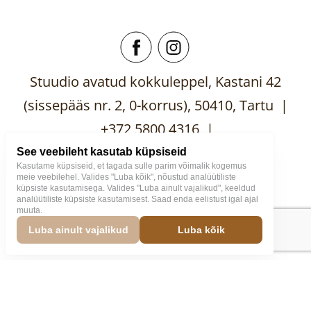
Stuudio avatud kokkuleppel, Kastani 42
(sissepääs nr. 2, 0-korrus), 50410, Tartu |
+372 5800 4316 |
mooblistuudio@gmail.com
See veebileht kasutab küpsiseid
Kasutame küpsiseid, et tagada sulle parim võimalik kogemus
meie veebilehel. Valides "Luba kõik", nõustud analüütiliste
küpsiste kasutamisega. Valides "Luba ainult vajalikud", keeldud
analüütiliste küpsiste kasutamisest. Saad enda eelistust igal ajal
muuta.
Mööblistuudio
2026
Väike
Luba ainult vajalikud
Luba kõik