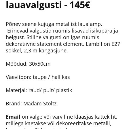
lauavalgusti - 145€
Põnev seene kujuga metallist laualamp.
Erinevad valgustid ruumis lisavad isikupära ja
helgust. Stiilne valgusti on igas ruumis
dekoratiivne statement element. Lambil on E27
sokkel, 2,3 m kangasjuhe.
Mõõdud: 30x50cm
Väevitoon: taupe / hallikas
Materjal: raud/ puit/ plastik
Bränd: Madam Stoltz
Email
on valge või värviline
klaasjas
kattekiht,
millega kaetakse või dekoreeritakse
metalli
,