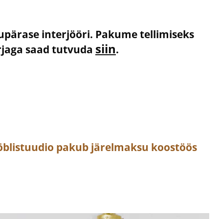
kupärase interjööri. Pakume tellimiseks
siin
irjaga saad tutvuda
.
öblistuudio pakub järelmaksu koostöös