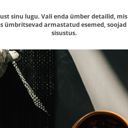
just sinu lugu. Vali enda ümber detailid, 
s ümbritsevad armastatud esemed, soojad n
sisustus.