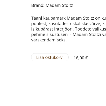
Bränd: Madam Stoltz
Taani kaubamärk Madam Stoltz on kuu
poolest, kasutades rikkalikke värve, k
isikupärast interjööri. Toodete valiku
pehme sisustuseni - Madam Stoltzi v
värskendamiseks.
Lisa ostukorvi
16,00 €