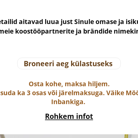
etailid aitavad luua just Sinule omase ja isi
– meie koostööpartnerite ja brändide nimek
Broneeri aeg külastuseks
Osta
kohe, maksa hiljem.
asuda ka
3 osas või järelmaksuga
. Väike Mö
Inbankiga.
Rohkem infot