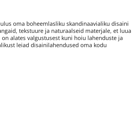
lus oma boheemlasliku skandinaavialiku disaini
angaid, tekstuure ja naturaalseid materjale, et luua
s on alates valgustusest kuni hoiu lahenduste ja
alikust leiad disainilahendused oma kodu